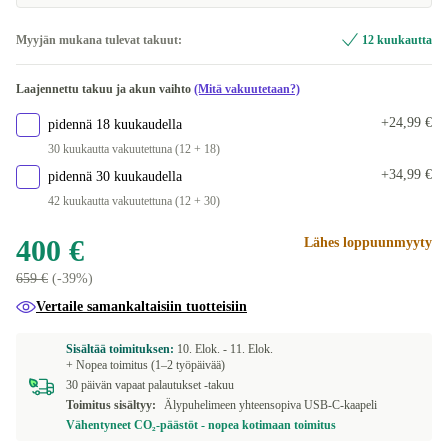
Myyjän mukana tulevat takuut:
12 kuukautta
Laajennettu takuu ja akun vaihto
(Mitä vakuutetaan?)
+24,99 €
pidennä 18 kuukaudella
30 kuukautta vakuutettuna (12 + 18)
+34,99 €
pidennä 30 kuukaudella
42 kuukautta vakuutettuna (12 + 30)
400 €
Lähes loppuunmyyty
659 €
(-39%)
Vertaile samankaltaisiin tuotteisiin
Sisältää toimituksen:
10. Elok. -
11. Elok.
+ Nopea toimitus (1–2 työpäivää)
30 päivän vapaat palautukset -takuu
Toimitus sisältyy:
Älypuhelimeen yhteensopiva USB-C-kaapeli
Vähentyneet CO₂-päästöt - nopea kotimaan toimitus