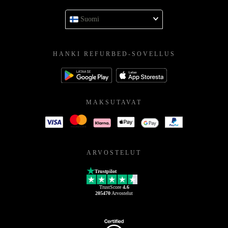
Suomi
HANKI REFURBED-SOVELLUS
MAKSUTAVAT
ARVOSTELUT
Trustpilot
TrustScore
4.6
205470
Arvostelut