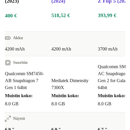
(2023)
(2024)
Z Flip 5 (2023
518,52 €
393,99 €
400 €
Akku
4200 mAh
4200 mAh
3700 mAh
Suoritin
Qualcomm SM85
Qualcomm SM7450-
AC Snapdragon 
AB Snapdragon 7
Mediatek Dimensity
Gen 2 for Galaxy
Gen 1 64bit
7300X
64bit
Muistin koko:
Muistin koko:
Muistin koko:
8.0 GB
8.0 GB
8.0 GB
Näyttö
6.9 "
6.9 "
6.7 "