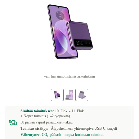
vain havainnollistamistarkoituksiin
Sisältää toimituksen:
10. Elok. -
11. Elok.
+ Nopea toimitus (1–2 työpäivää)
30 päivän vapaat palautukset -takuu
Toimitus sisältyy:
Älypuhelimeen yhteensopiva USB-C-kaapeli
Vähentyneet CO₂-päästöt - nopea kotimaan toimitus