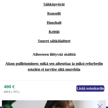
Sähköpyörät
Konsolit
Haushalt
Keittiö
Suuret sähkölaitteet
Aiheeseen liittyvää sisältöä
Akun pullistuminen: mikä sen aiheuttaa ja miksi refurbedin
ostajien ei tarvitse siitä murehtia
400 €
Lisää ostoskoriin
659 €
(-39%)