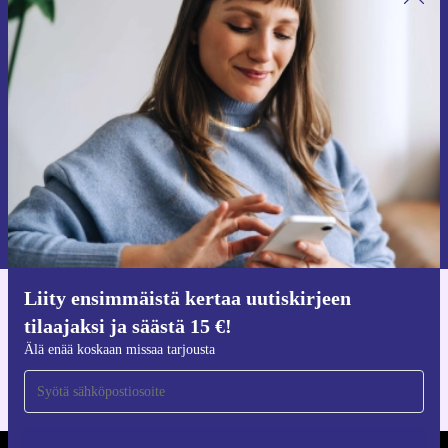
Liity ensimmäistä kertaa uutiskirjeen
tilaajaksi ja säästä 15 €!
Älä missaa enää yhtäkään tarjousta.
Pyydä etukuponki
Lisätietoja henkilötietojen käytöstä löydät
tietosuojaselosteestamme
.
Liity ensimmäistä kertaa uutiskirjeen
Hanki refurbed-sovellus
tilaajaksi ja säästä 15 €!
iOS:lle ja Androidille
Älä enää koskaan missaa tarjousta