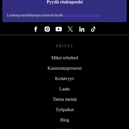
Pyydä etukuponki
REFURBED SUOMI - RETHINK NEW.
Lisätietoja henkilötietojen käytöstä löydät
tietosuojaselosteestamme
SEURAA MEITÄ
YRITYS
Miksi refurbed
Kunnostusprosessi
Kestävyys
Laatu
Tietoa meistä
Työpaikat
Blog