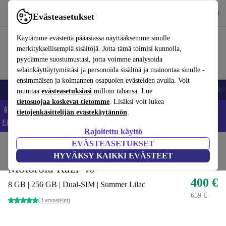
Lataa sovellus
Lataa
Evästeasetukset
Käytä refurbed-palvelua nopeasti ja helposti
Käytämme evästeitä pääasiassa näyttääksemme sinulle
merkityksellisempiä sisältöjä. Jotta tämä toimisi kunnolla,
pyydämme suostumustasi, jotta voimme analysoida
selainkäyttäytymistäsi ja personoida sisältöä ja mainontaa sinulle -
ensimmäisen ja kolmannen osapuolen evästeiden avulla. Voit
Matkapuhelimet ja älypuhelimet
Kannettavat tietokoneet
Tabletit
Älyk
muuttaa
evästeasetuksiasi
milloin tahansa. Lue
tietosuojaa koskevat tietomme
. Lisäksi voit lukea
📱 Säästä 5 % LISÄÄ iPhoneista – Koodi: IPHONEDEAL –
tietojenkäsittelijän evästekäytännön
.
Ehdot ja säännöt
Rajoitettu käyttö
EVÄSTEASETUKSET
Koti
Tuotteet
Matkapuhelimet ja älypuhelimet
Motorola-puhelimet
HYVÄKSY KAIKKI EVÄSTEET
Motorola Razr 40
400 €
8 GB | 256 GB | Dual-SIM | Summer Lilac
659 €
(3 arvostelut)