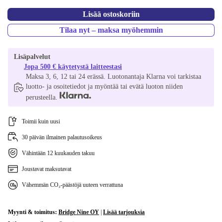
Lisää ostoskoriin
Tilaa nyt – maksa myöhemmin
Lisäpalvelut
Jopa 500 € käytetystä laitteestasi
Maksa 3, 6, 12 tai 24 erässä. Luotonantaja Klarna voi tarkistaa
luotto- ja osoitetiedot ja myöntää tai evätä luoton niiden
perusteella.
Toimii kuin uusi
30 päivän ilmainen palautusoikeus
Vähintään 12 kuukauden takuu
Joustavat maksutavat
Vähemmän CO₂-päästöjä uuteen verrattuna
Myynti & toimitus:
Bridge Nine OY
|
Lisää tarjouksia