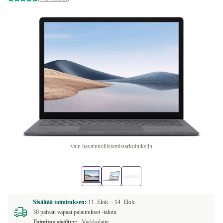
vain havainnollistamistarkoituksiin
Sisältää toimituksen:
11. Elok. -
14. Elok.
30 päivän vapaat palautukset -takuu
Toimitus sisältyy:
Verkkolaite