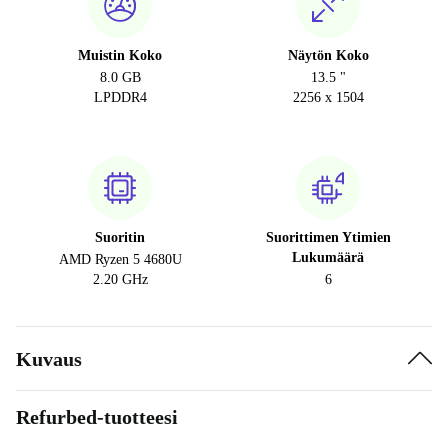
Muistin Koko
Näytön Koko
8.0 GB
13.5 "
LPDDR4
2256 x 1504
Suoritin
Suorittimen Ytimien
Lukumäärä
AMD Ryzen 5 4680U
2.20 GHz
6
Kuvaus
Refurbed-tuotteesi