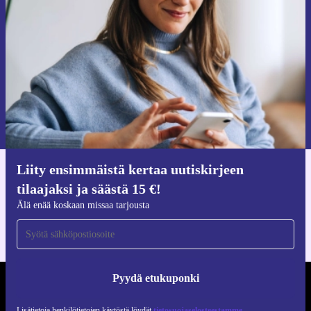
tilaajaksi ja säästä 15 €!
Älä missaa enää yhtäkään tarjousta.
Pyydä etukuponki
Lisätietoja henkilötietojen käytöstä löydät
tietosuojaselosteestamme
.
Liity ensimmäistä kertaa uutiskirjeen
Hanki refurbed-sovellus
tilaajaksi ja säästä 15 €!
iOS:lle ja Androidille
Älä enää koskaan missaa tarjousta
Pyydä etukuponki
REFURBED SUOMI - RETHINK NEW.
Lisätietoja henkilötietojen käytöstä löydät
tietosuojaselosteestamme