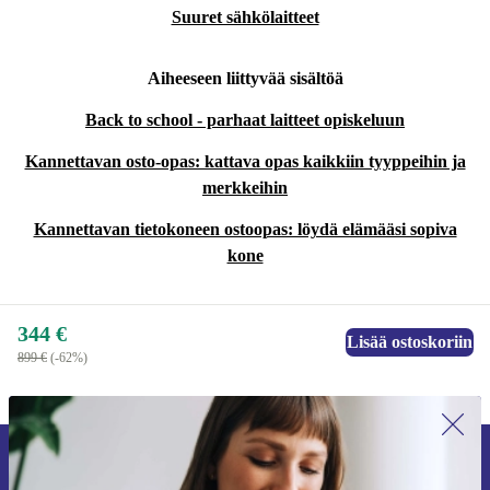
Suuret sähkölaitteet
Aiheeseen liittyvää sisältöä
Back to school - parhaat laitteet opiskeluun
Kannettavan osto-opas: kattava opas kaikkiin tyyppeihin ja
merkkeihin
Kannettavan tietokoneen ostoopas: löydä elämääsi sopiva
kone
344 €
Lisää ostoskoriin
899 €
(-62%)
Liity ensimmäistä kertaa uutiskirjeen