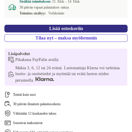
Sisältää toimituksen:
11. Elok. -
14. Elok.
30 päivän vapaat palautukset -takuu
Toimitus sisältyy:
Verkkolaite
Lisää ostoskoriin
Tilaa nyt – maksa myöhemmin
Lisäpalvelut
Pikakassa PayPalin avulla
Maksa 3, 6, 12 tai 24 erässä. Luotonantaja Klarna voi tarkistaa
luotto- ja osoitetiedot ja myöntää tai evätä luoton niiden
perusteella.
Toimii kuin uusi
30 päivän ilmainen palautusoikeus
Vähintään 12 kuukauden takuu
Joustavat maksutavat