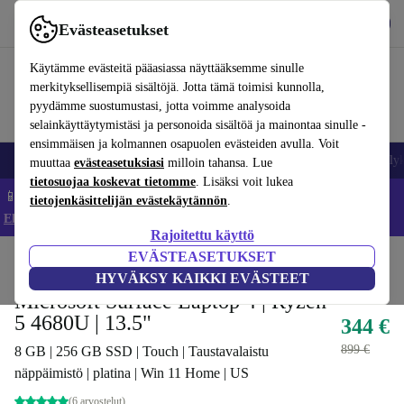
Lataa sovellus
Lataa
Evästeasetukset
Käytä refurbed-palvelua nopeasti ja helposti
Käytämme evästeitä pääasiassa näyttääksemme sinulle
merkityksellisempiä sisältöjä. Jotta tämä toimisi kunnolla,
pyydämme suostumustasi, jotta voimme analysoida
selainkäyttäytymistäsi ja personoida sisältöä ja mainontaa sinulle -
ensimmäisen ja kolmannen osapuolen evästeiden avulla. Voit
Matkapuhelimet ja älypuhelimet
Kannettavat tietokoneet
Tabletit
Älyk
muuttaa
evästeasetuksiasi
milloin tahansa. Lue
tietosuojaa koskevat tietomme
. Lisäksi voit lukea
📱 Säästä 5 % LISÄÄ iPhoneista – Koodi: IPHONEDEAL –
tietojenkäsittelijän evästekäytännön
.
Ehdot ja säännöt
Rajoitettu käyttö
EVÄSTEASETUKSET
Koti
Tuotteet
Kannettavat tietokoneet
Microsoft kannettavat tietokoneet
HYVÄKSY KAIKKI EVÄSTEET
Microsoft Surface Laptop 4 | Ryzen
5 4680U | 13.5"
344 €
899 €
8 GB | 256 GB SSD | Touch | Taustavalaistu
näppäimistö | platina | Win 11 Home | US
(6 arvostelut)