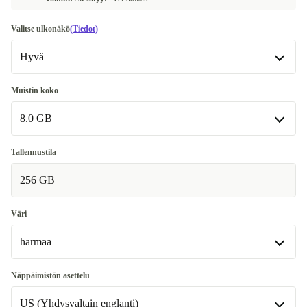
Valitse ulkonäkö
(Tiedot)
Hyvä
Hyvä
Muistin koko
8.0 GB
Erittäin hyvä
+20 €
Erinomainen
8.0 GB
+30 €
Tallennustila
Saatavilla muissa konfiguraatioissa
256 GB
16.0 GB
+301 €
Väri
harmaa
harmaa
Näppäimistön asettelu
Saatavilla muissa konfiguraatioissa
US (Yhdysvaltain englanti)