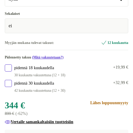
Windows 11 Professional
+301 €
kyllä
Sekalaiset
Saatavilla muissa konfiguraatioissa
ei
ei
+330 €
Myyjän mukana tulevat takuut:
12 kuukautta
Pidennetty takuu
(Mitä vakuutetaan?)
+19,99 €
pidennä 18 kuukaudella
30 kuukautta vakuutettuna (12 + 18)
+32,99 €
pidennä 30 kuukaudella
42 kuukautta vakuutettuna (12 + 30)
344 €
Lähes loppuunmyyty
899 €
(-62%)
Vertaile samankaltaisiin tuotteisiin