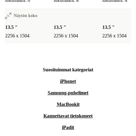
lukumäärä: 6
lukumäärä: 4
lukumäärä: 4
Näytön koko
13.5 "
13.5 "
13.5 "
2256 x 1504
2256 x 1504
2256 x 1504
Suosituimmat kategoriat
iPhonet
Samsung-puhelimet
MacBookit
Kannettavat tietokoneet
iPadit