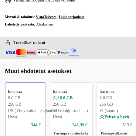
Vähemmän CO₂-päästöjä uuteen verrattuna
Myynti & toimitus:
VistaTelecom
|
Lisää tarjouksia
Lähetetty paikasta:
Alankomaat
Turvalliset maksut
Muut ehdotetut asetukset
harmaa
harmaa
harmaa
8.0 GB
16.0 GB
8.0 GB
256 GB
256 GB
256 GB
US (Yhdysvaltain englanti)
ND (pohjoismainen)
FI (suomi)
Hyvä
Hyvä
Erittäin hyvä
344 €
346,99 €
513 €
Parempi suorituskyky
Parempi ulkoasu