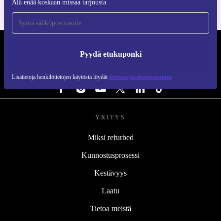
Älä enää koskaan missaa tarjousta
REFURBED SUOMI - RETHINK NEW.
Pyydä etukuponki
SEURAA MEITÄ
Lisätietoja henkilötietojen käytöstä löydät
tietosuojaselosteestamme
YRITYS
Miksi refurbed
Kunnostusprosessi
Kestävyys
Laatu
Tietoa meistä