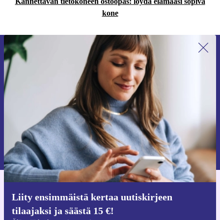
Kannettavan tietokoneen ostoopas: löydä elämääsi sopiva
kone
Liity ensimmäistä kertaa uutiskirjeen
tilaajaksi ja säästä 15 €!
Älä missaa enää yhtäkään tarjousta.
Pyydä etukuponki
Lisätietoja henkilötietojen käytöstä löydät
tietosuojaselosteestamme
.
Hanki refurbed-sovellus
Liity ensimmäistä kertaa uutiskirjeen
iOS:lle ja Androidille
tilaajaksi ja säästä 15 €!