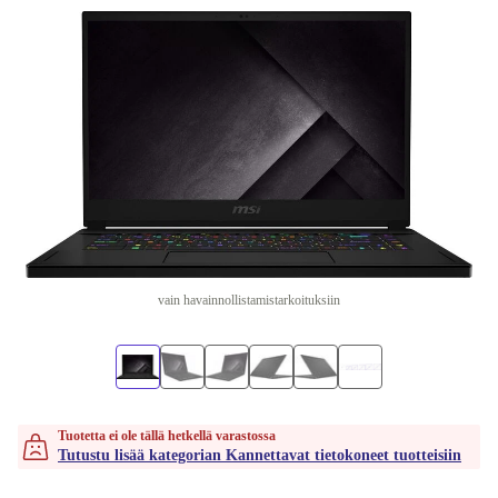
vain havainnollistamistarkoituksiin
Tuotetta ei ole tällä hetkellä varastossa
Tutustu lisää kategorian Kannettavat tietokoneet tuotteisiin