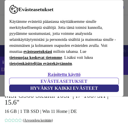
Lataa sovellus
Lataa
Evästeasetukset
Käytä refurbed-palvelua nopeasti ja helposti
Käytämme evästeitä pääasiassa näyttääksemme sinulle
merkityksellisempiä sisältöjä. Jotta tämä toimisi kunnolla,
pyydämme suostumustasi, jotta voimme analysoida
selainkäyttäytymistäsi ja personoida sisältöä ja mainontaa sinulle -
ensimmäisen ja kolmannen osapuolen evästeiden avulla. Voit
Matkapuhelimet ja älypuhelimet
Kannettavat tietokoneet
Tabletit
Älyk
muuttaa
evästeasetuksiasi
milloin tahansa. Lue
tietosuojaa koskevat tietomme
. Lisäksi voit lukea
📱 Säästä 5 % LISÄÄ iPhoneista – Koodi: IPHONEDEAL –
tietojenkäsittelijän evästekäytännön
.
Ehdot ja säännöt
Rajoitettu käyttö
EVÄSTEASETUKSET
Koti
Tuotteet
Kannettavat tietokoneet
HYVÄKSY KAIKKI EVÄSTEET
MSI GS66 Stealth 10SF | i7-10875H |
15.6"
16 GB | 1 TB SSD | Win 11 Home | DE
(Arvosteluja kerätään)