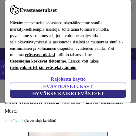
Lataa sovellus
Lataa
Evästeasetukset
Käytä refurbed-palvelua nopeasti ja helposti
Käytämme evästeitä pääasiassa näyttääksemme sinulle
merkityksellisempiä sisältöjä. Jotta tämä toimisi kunnolla,
pyydämme suostumustasi, jotta voimme analysoida
selainkäyttäytymistäsi ja personoida sisältöä ja mainontaa sinulle -
ensimmäisen ja kolmannen osapuolen evästeiden avulla. Voit
Matkapuhelimet ja älypuhelimet
Kannettavat tietokoneet
Tabletit
Älyk
muuttaa
evästeasetuksiasi
milloin tahansa. Lue
tietosuojaa koskevat tietomme
. Lisäksi voit lukea
💰Säästä -5 % LISÄÄ MacBookeista ja iPadeista – Koodi:
tietojenkäsittelijän evästekäytännön
.
BACK5OFF -
Ehdot
Rajoitettu käyttö
EVÄSTEASETUKSET
Koti
Tuotteet
Näytöt
HYVÄKSY KAIKKI EVÄSTEET
MSI Modern MD241PDE | 23.8-tuuman
Musta
(Arvosteluja kerätään)