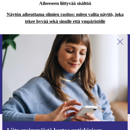
Aiheeseen liittyvää sisältöä
Näytön aiheuttama silmien rasitus: miten valita näyttö, joka
tekee hyvää sekä sinulle että ympäristölle
Liity ensimmäistä kertaa uutiskirjeen
tilaajaksi ja säästä 15 €!
Älä missaa enää yhtäkään tarjousta.
Pyydä etukuponki
Lisätietoja henkilötietojen käytöstä löydät
tietosuojaselosteestamme
.
Hanki refurbed-sovellus