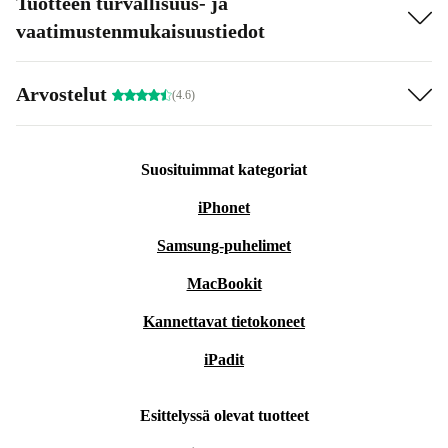
Tuotteen turvallisuus- ja
vaatimustenmukaisuustiedot
Arvostelut
(4.6)
Suosituimmat kategoriat
iPhonet
Samsung-puhelimet
MacBookit
Kannettavat tietokoneet
iPadit
Esittelyssä olevat tuotteet