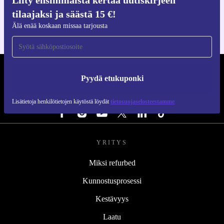
Liity ensimmäistä kertaa uutiskirjeen
iOS:lle ja Androidille
tilaajaksi ja säästä 15 €!
Älä enää koskaan missaa tarjousta
REFURBED SUOMI - RETHINK NEW.
Pyydä etukuponki
SEURAA MEITÄ
Lisätietoja henkilötietojen käytöstä löydät
tietosuojaselosteestamme
YRITYS
Miksi refurbed
Kunnostusprosessi
Kestävyys
Laatu