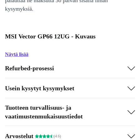
palauttaa ne maksutta 30 päivän sisällä ilman
kysymyksiä.
MSI Vector GP66 12UG - Kuvaus
Näytä lisää
Refurbed-prosessi
Usein kysytyt kysymykset
Tuotteen turvallisuus- ja
vaatimustenmukaisuustiedot
Arvostelut
(4.6)