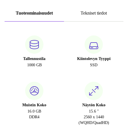
Tuoteominaisuudet
Tekniset tiedot
Tallennustila
Kiintolevyn Tyyppi
1000 GB
SSD
Muistin Koko
Näytön Koko
16.0 GB
15.6 "
DDR4
2560 x 1440
(WQHD/QuadHD)