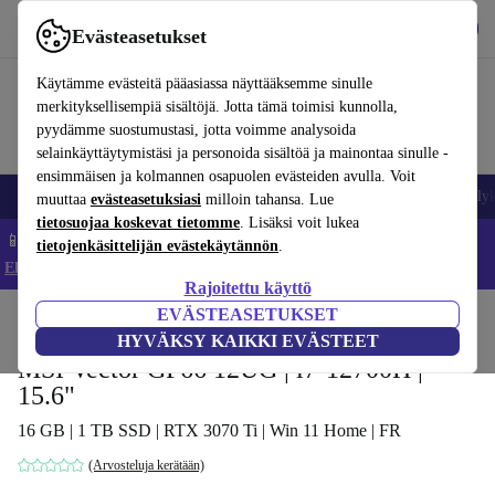
Lataa sovellus
Lataa
Evästeasetukset
Käytä refurbed-palvelua nopeasti ja helposti
Käytämme evästeitä pääasiassa näyttääksemme sinulle
merkityksellisempiä sisältöjä. Jotta tämä toimisi kunnolla,
pyydämme suostumustasi, jotta voimme analysoida
selainkäyttäytymistäsi ja personoida sisältöä ja mainontaa sinulle -
ensimmäisen ja kolmannen osapuolen evästeiden avulla. Voit
Matkapuhelimet ja älypuhelimet
Kannettavat tietokoneet
Tabletit
Älyk
muuttaa
evästeasetuksiasi
milloin tahansa. Lue
tietosuojaa koskevat tietomme
. Lisäksi voit lukea
📱 Säästä 5 % LISÄÄ iPhoneista – Koodi: IPHONEDEAL –
tietojenkäsittelijän evästekäytännön
.
Ehdot ja säännöt
Rajoitettu käyttö
EVÄSTEASETUKSET
Koti
Tuotteet
Kannettavat tietokoneet
HYVÄKSY KAIKKI EVÄSTEET
MSI Vector GP66 12UG | i7-12700H |
15.6"
16 GB | 1 TB SSD | RTX 3070 Ti | Win 11 Home | FR
(Arvosteluja kerätään)