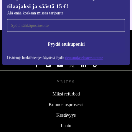
iOS:lle ja Androidille
tilaajaksi ja säästä 15 €!
Älä enää koskaan missaa tarjousta
REFURBED SUOMI - RETHINK NEW.
Pyydä etukuponki
SEURAA MEITÄ
Lisätietoja henkilötietojen käytöstä löydät
tietosuojaselosteestamme
YRITYS
Miksi refurbed
Kunnostusprosessi
Kestävyys
Laatu