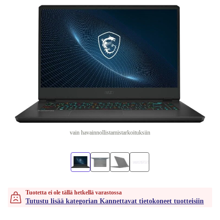
vain havainnollistamistarkoituksiin
Tuotetta ei ole tällä hetkellä varastossa
Tutustu lisää kategorian Kannettavat tietokoneet tuotteisiin