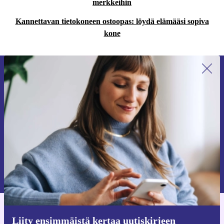
merkkeihin
Kannettavan tietokoneen ostoopas: löydä elämääsi sopiva
kone
Liity ensimmäistä kertaa uutiskirjeen
tilaajaksi ja säästä 15 €!
Älä missaa enää yhtäkään tarjousta.
Pyydä etukuponki
Lisätietoja henkilötietojen käytöstä löydät
tietosuojaselosteestamme
.
Hanki refurbed-sovellus
Liity ensimmäistä kertaa uutiskirjeen