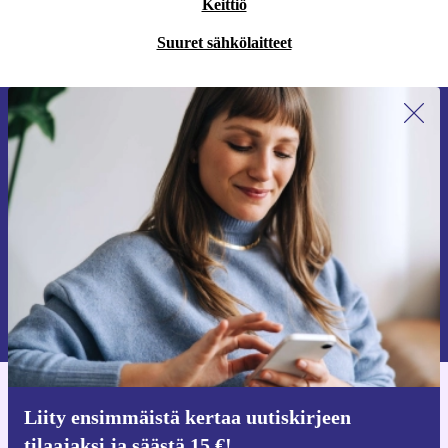
Keittiö
Suuret sähkölaitteet
Liity ensimmäistä kertaa uutiskirjeen
tilaajaksi ja säästä 15 €!
Älä missaa enää yhtäkään tarjousta.
Pyydä etukuponki
Lisätietoja henkilötietojen käytöstä löydät
tietosuojaselosteestamme
.
Hanki refurbed-sovellus
Liity ensimmäistä kertaa uutiskirjeen
iOS:lle ja Androidille
tilaajaksi ja säästä 15 €!