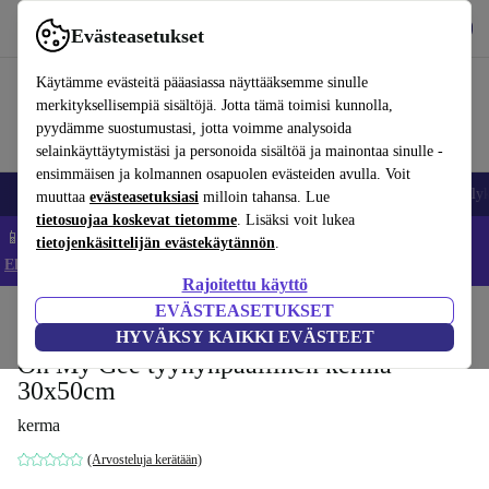
Lataa sovellus
Lataa
Evästeasetukset
Käytä refurbed-palvelua nopeasti ja helposti
Käytämme evästeitä pääasiassa näyttääksemme sinulle
merkityksellisempiä sisältöjä. Jotta tämä toimisi kunnolla,
pyydämme suostumustasi, jotta voimme analysoida
selainkäyttäytymistäsi ja personoida sisältöä ja mainontaa sinulle -
ensimmäisen ja kolmannen osapuolen evästeiden avulla. Voit
Matkapuhelimet ja älypuhelimet
Kannettavat tietokoneet
Tabletit
Älyk
muuttaa
evästeasetuksiasi
milloin tahansa. Lue
tietosuojaa koskevat tietomme
. Lisäksi voit lukea
📱 Säästä 5 % LISÄÄ iPhoneista – Koodi: IPHONEDEAL –
tietojenkäsittelijän evästekäytännön
.
Ehdot ja säännöt
Rajoitettu käyttö
EVÄSTEASETUKSET
Koti
Tuotteet
Koti
Huonekalut
HYVÄKSY KAIKKI EVÄSTEET
Oh My Gee tyynynpäällinen kerma
30x50cm
kerma
(Arvosteluja kerätään)