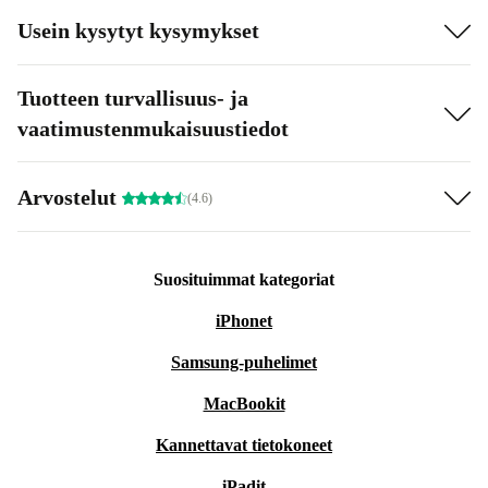
Usein kysytyt kysymykset
Tuotteen turvallisuus- ja
vaatimustenmukaisuustiedot
Arvostelut
(4.6)
Suosituimmat kategoriat
iPhonet
Samsung-puhelimet
MacBookit
Kannettavat tietokoneet
iPadit