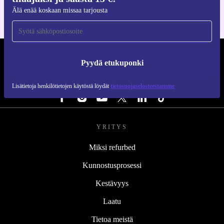
Älä enää koskaan missaa tarjousta
REFURBED SUOMI - RETHINK NEW.
Pyydä etukuponki
SEURAA MEITÄ
Lisätietoja henkilötietojen käytöstä löydät
tietosuojaselosteestamme
YRITYS
Miksi refurbed
Kunnostusprosessi
Kestävyys
Laatu
Tietoa meistä