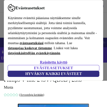
Lataa sovellus
Lataa
Evästeasetukset
Käytä refurbed-palvelua nopeasti ja helposti
Käytämme evästeitä pääasiassa näyttääksemme sinulle
merkityksellisempiä sisältöjä. Jotta tämä toimisi kunnolla,
pyydämme suostumustasi, jotta voimme analysoida
selainkäyttäytymistäsi ja personoida sisältöä ja mainontaa sinulle -
ensimmäisen ja kolmannen osapuolen evästeiden avulla. Voit
Matkapuhelimet ja älypuhelimet
Kannettavat tietokoneet
Tabletit
Älyk
muuttaa
evästeasetuksiasi
milloin tahansa. Lue
tietosuojaa koskevat tietomme
. Lisäksi voit lukea
📱 Säästä 5 % LISÄÄ iPhoneista – Koodi: IPHONEDEAL –
tietojenkäsittelijän evästekäytännön
.
Ehdot ja säännöt
Rajoitettu käyttö
EVÄSTEASETUKSET
Koti
Tuotteet
Näytöt
HYVÄKSY KAIKKI EVÄSTEET
Philips V-line 243V7QDSB | 23.8"
Musta
(Arvosteluja kerätään)