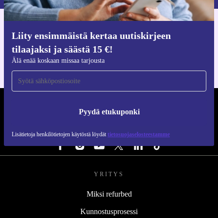
Hanki refurbed-sovellus
Liity ensimmäistä kertaa uutiskirjeen
iOS:lle ja Androidille
tilaajaksi ja säästä 15 €!
Älä enää koskaan missaa tarjousta
REFURBED SUOMI - RETHINK NEW.
Pyydä etukuponki
SEURAA MEITÄ
Lisätietoja henkilötietojen käytöstä löydät
tietosuojaselosteestamme
YRITYS
Miksi refurbed
Kunnostusprosessi