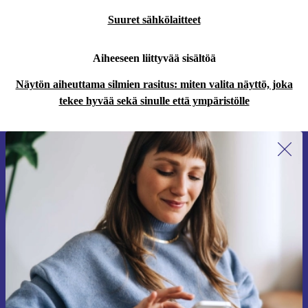
Suuret sähkölaitteet
Aiheeseen liittyvää sisältöä
Näytön aiheuttama silmien rasitus: miten valita näyttö, joka
tekee hyvää sekä sinulle että ympäristölle
Liity ensimmäistä kertaa uutiskirjeen
tilaajaksi ja säästä 15 €!
Älä missaa enää yhtäkään tarjousta.
Pyydä etukuponki
Lisätietoja henkilötietojen käytöstä löydät
tietosuojaselosteestamme
.