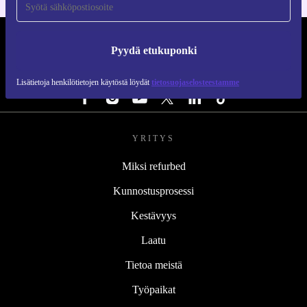
REFURBED SUOMI - RETHINK NEW.
Pyydä etukuponki
SEURAA MEITÄ
Lisätietoja henkilötietojen käytöstä löydät
tietosuojaselosteestamme
YRITYS
Miksi refurbed
Kunnostusprosessi
Kestävyys
Laatu
Tietoa meistä
Työpaikat