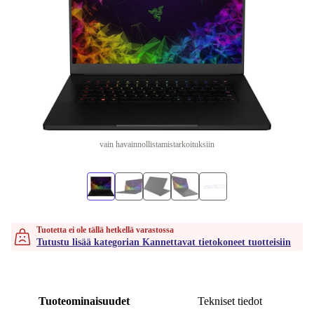
vain havainnollistamistarkoituksiin
Tuotetta ei ole tällä hetkellä varastossa
Tutustu lisää kategorian Kannettavat tietokoneet tuotteisiin
Tuoteominaisuudet
Tekniset tiedot