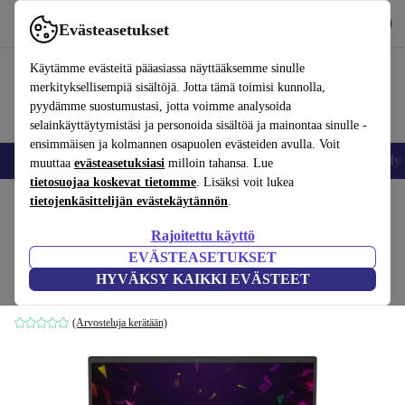
Lataa sovellus
Lataa
Evästeasetukset
Käytä refurbed-palvelua nopeasti ja helposti
Käytämme evästeitä pääasiassa näyttääksemme sinulle
merkityksellisempiä sisältöjä. Jotta tämä toimisi kunnolla,
pyydämme suostumustasi, jotta voimme analysoida
selainkäyttäytymistäsi ja personoida sisältöä ja mainontaa sinulle -
ensimmäisen ja kolmannen osapuolen evästeiden avulla. Voit
Matkapuhelimet ja älypuhelimet
Kannettavat tietokoneet
Tabletit
Älyk
muuttaa
evästeasetuksiasi
milloin tahansa. Lue
tietosuojaa koskevat tietomme
. Lisäksi voit lukea
Koti
tietojenkäsittelijän evästekäytännön
Tuotteet
Kannettavat tietokoneet
.
Rajoitettu käyttö
Razer Blade 15 Advanced Edition Early
EVÄSTEASETUKSET
2019 | i7-8750H | 15.6-tuuman
HYVÄKSY KAIKKI EVÄSTEET
16 GB | 1 TB SSD | RTX 3070 Max-Q | Win 11 Home | DE
(Arvosteluja kerätään)