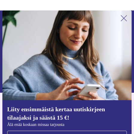
Liity ensimmäistä kertaa uutiskirjeen
tilaajaksi ja säästä 15 €!
Älä missaa enää yhtäkään tarjousta.
Pyydä etukuponki
Lisätietoja henkilötietojen käytöstä löydät
tietosuojaselosteestamme
.
Hanki refurbed-sovellus
Liity ensimmäistä kertaa uutiskirjeen
iOS:lle ja Androidille
tilaajaksi ja säästä 15 €!
Älä enää koskaan missaa tarjousta