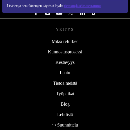
SEURAA MEITÄ
Lisätietoja henkilötietojen käytöstä löydät
tietosuojaselosteestamme
YRITYS
Miksi refurbed
Kunnostusprosessi
Kestävyys
Laatu
Tietoa meistä
Työpaikat
Blog
Lehdistö
↪ Suunnittelu