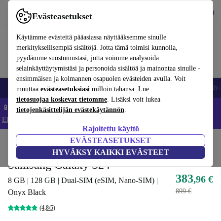
Lataa sovellus
Lataa
Evästeasetukset
Käytä refurbed-palvelua nopeasti ja helposti
Käytämme evästeitä pääasiassa näyttääksemme sinulle
merkityksellisempiä sisältöjä. Jotta tämä toimisi kunnolla,
pyydämme suostumustasi, jotta voimme analysoida
selainkäyttäytymistäsi ja personoida sisältöä ja mainontaa sinulle -
ensimmäisen ja kolmannen osapuolen evästeiden avulla. Voit
Matkapuhelimet ja älypuhelimet
Kannettavat tietokoneet
Tabletit
Älyk
muuttaa
evästeasetuksiasi
milloin tahansa. Lue
tietosuojaa koskevat tietomme
. Lisäksi voit lukea
📱 Säästä 5 % LISÄÄ iPhoneista – Koodi: IPHONEDEAL –
tietojenkäsittelijän evästekäytännön
.
Ehdot ja säännöt
Rajoitettu käyttö
EVÄSTEASETUKSET
Koti
Tuotteet
Matkapuhelimet ja älypuhelimet
Samsung Galaxy -puhelimet
HYVÄKSY KAIKKI EVÄSTEET
Samsung Galaxy S24
383
,96 €
8 GB | 128 GB | Dual-SIM (eSIM, Nano-SIM) |
899 €
Onyx Black
(4,8/5)