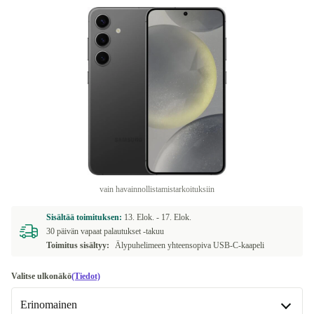
vain havainnollistamistarkoituksiin
Sisältää toimituksen:
13. Elok. -
17. Elok.
30 päivän vapaat palautukset -takuu
Toimitus sisältyy:
Älypuhelimeen yhteensopiva USB-C-kaapeli
Valitse ulkonäkö
(Tiedot)
Erinomainen