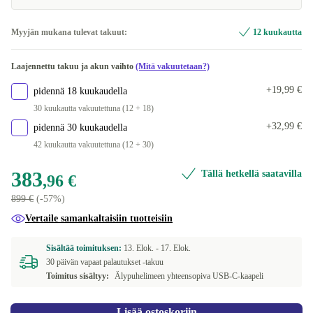
Saatavilla muissa konfiguraatioissa
Myyjän mukana tulevat takuut:
12 kuukautta
oranssi
+135,04 €
Laajennettu takuu ja akun vaihto
(Mitä vakuutetaan?)
sininen
+186,04 €
+19,99 €
pidennä 18 kuukaudella
vihreä
+226,04 €
30 kuukautta vakuutettuna (12 + 18)
+32,99 €
pidennä 30 kuukaudella
42 kuukautta vakuutettuna (12 + 30)
383
Tällä hetkellä saatavilla
,96 €
899 €
(-57%)
Vertaile samankaltaisiin tuotteisiin
Sisältää toimituksen:
13. Elok. -
17. Elok.
30 päivän vapaat palautukset -takuu
Toimitus sisältyy:
Älypuhelimeen yhteensopiva USB-C-kaapeli
Lisää ostoskoriin