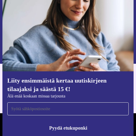
tilaajaksi ja säästä 15 €!
Älä missaa enää yhtäkään tarjousta.
Pyydä etukuponki
Lisätietoja henkilötietojen käytöstä löydät
tietosuojaselosteestamme
.
Hanki refurbed-sovellus
Liity ensimmäistä kertaa uutiskirjeen
iOS:lle ja Androidille
tilaajaksi ja säästä 15 €!
Älä enää koskaan missaa tarjousta
REFURBED SUOMI - RETHINK NEW.
Pyydä etukuponki