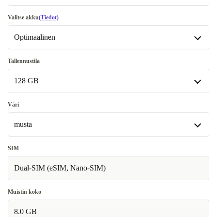
Erinomainen
Valitse akku
(Tiedot)
Optimaalinen
Premium
+65,03 €
Optimaalinen
Tallennustila
Saatavilla muissa konfiguraatioissa
128 GB
Uusi
+93,04 €
128 GB
Väri
musta
256 GB
+158,03 €
musta
SIM
Dual-SIM (eSIM, Nano-SIM)
keltainen
+65,03 €
violetti
+79,03 €
Muistin koko
8.0 GB
harmaa
+85,03 €