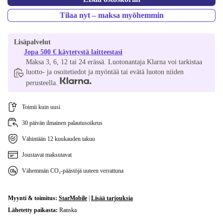
Tilaa nyt – maksa myöhemmin
Lisäpalvelut
Jopa 500 € käytetystä laitteestasi
Maksa 3, 6, 12 tai 24 erässä. Luotonantaja Klarna voi tarkistaa
luotto- ja osoitetiedot ja myöntää tai evätä luoton niiden
perusteella.
Toimii kuin uusi
30 päivän ilmainen palautusoikeus
Vähintään 12 kuukauden takuu
Joustavat maksutavat
Vähemmän CO₂-päästöjä uuteen verrattuna
Myynti & toimitus:
StarMobile
|
Lisää tarjouksia
Lähetetty paikasta:
Ranska