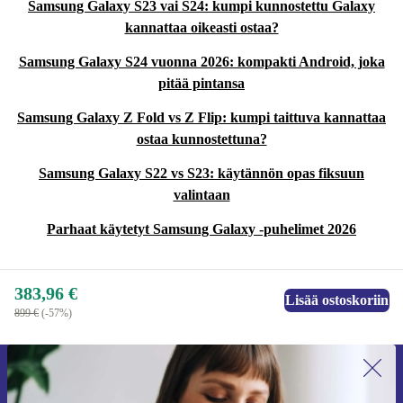
Samsung Galaxy S23 vai S24: kumpi kunnostettu Galaxy
kannattaa oikeasti ostaa?
Samsung Galaxy S24 vuonna 2026: kompakti Android, joka
pitää pintansa
Samsung Galaxy Z Fold vs Z Flip: kumpi taittuva kannattaa
ostaa kunnostettuna?
Samsung Galaxy S22 vs S23: käytännön opas fiksuun
valintaan
Parhaat käytetyt Samsung Galaxy -puhelimet 2026
383,96 €
Lisää ostoskoriin
899 €
(-57%)
Liity ensimmäistä kertaa uutiskirjeen