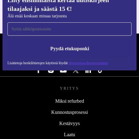
Liity ensimmäistä kertaa uutiskirjeen
iOS:lle ja Androidille
tilaajaksi ja säästä 15 €!
Älä enää koskaan missaa tarjousta
REFURBED SUOMI - RETHINK NEW.
Pyydä etukuponki
SEURAA MEITÄ
Lisätietoja henkilötietojen käytöstä löydät
tietosuojaselosteestamme
YRITYS
Miksi refurbed
Kunnostusprosessi
Kestävyys
Laatu