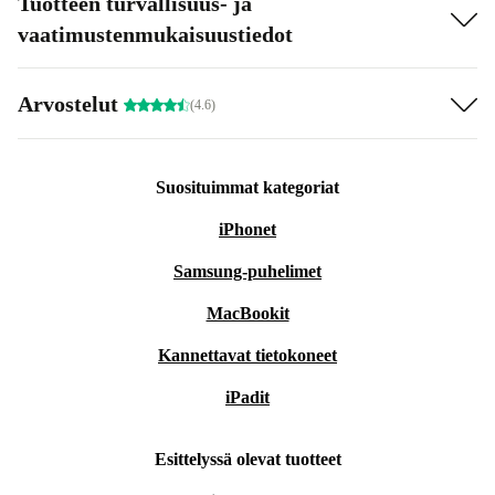
Tuotteen turvallisuus- ja
vaatimustenmukaisuustiedot
Arvostelut
(4.6)
Suosituimmat kategoriat
iPhonet
Samsung-puhelimet
MacBookit
Kannettavat tietokoneet
iPadit
Esittelyssä olevat tuotteet