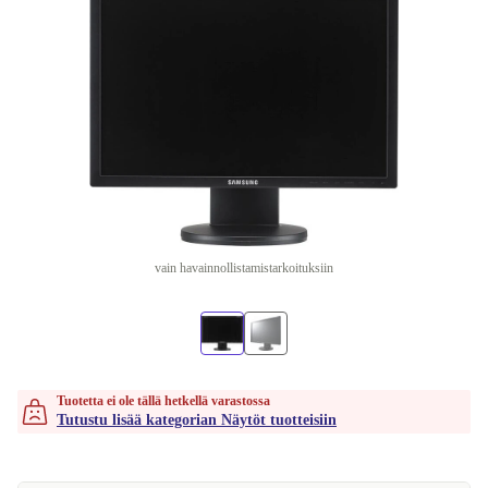
vain havainnollistamistarkoituksiin
Tuotetta ei ole tällä hetkellä varastossa
Tutustu lisää kategorian Näytöt tuotteisiin