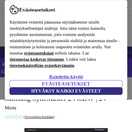
Lataa sovellus
Lataa
Evästeasetukset
Käytä refurbed-palvelua nopeasti ja helposti
Käytämme evästeitä pääasiassa näyttääksemme sinulle
merkityksellisempiä sisältöjä. Jotta tämä toimisi kunnolla,
pyydämme suostumustasi, jotta voimme analysoida
selainkäyttäytymistäsi ja personoida sisältöä ja mainontaa sinulle -
ensimmäisen ja kolmannen osapuolen evästeiden avulla. Voit
Matkapuhelimet ja älypuhelimet
Kannettavat tietokoneet
Tabletit
Älyk
muuttaa
evästeasetuksiasi
milloin tahansa. Lue
tietosuojaa koskevat tietomme
. Lisäksi voit lukea
📱 Säästä 5 % LISÄÄ iPhoneista – Koodi: IPHONEDEAL –
tietojenkäsittelijän evästekäytännön
.
Ehdot ja säännöt
Rajoitettu käyttö
EVÄSTEASETUKSET
Koti
Tuotteet
Näytöt
HYVÄKSY KAIKKI EVÄSTEET
Samsung SyncMaster 2443DW | 24"
Musta
(Arvosteluja kerätään)