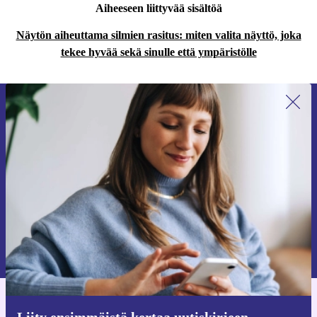
Aiheeseen liittyvää sisältöä
Näytön aiheuttama silmien rasitus: miten valita näyttö, joka
tekee hyvää sekä sinulle että ympäristölle
Liity ensimmäistä kertaa uutiskirjeen
tilaajaksi ja säästä 15 €!
Älä missaa enää yhtäkään tarjousta.
Pyydä etukuponki
Lisätietoja henkilötietojen käytöstä löydät
tietosuojaselosteestamme
.
Hanki refurbed-sovellus