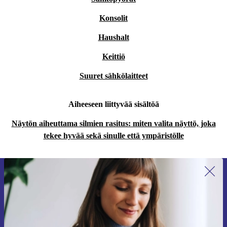
Konsolit
Haushalt
Keittiö
Suuret sähkölaitteet
Aiheeseen liittyvää sisältöä
Näytön aiheuttama silmien rasitus: miten valita näyttö, joka
tekee hyvää sekä sinulle että ympäristölle
Liity ensimmäistä kertaa uutiskirjeen
tilaajaksi ja säästä 15 €!
Älä missaa enää yhtäkään tarjousta.