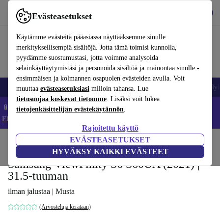
Lataa sovellus
Lataa
Evästeasetukset
Käytä refurbed-palvelua nopeasti ja helposti
Käytämme evästeitä pääasiassa näyttääksemme sinulle
merkityksellisempiä sisältöjä. Jotta tämä toimisi kunnolla,
pyydämme suostumustasi, jotta voimme analysoida
selainkäyttäytymistäsi ja personoida sisältöä ja mainontaa sinulle -
ensimmäisen ja kolmannen osapuolen evästeiden avulla. Voit
Matkapuhelimet ja älypuhelimet
Kannettavat tietokoneet
Tabletit
Älyk
muuttaa
evästeasetuksiasi
milloin tahansa. Lue
tietosuojaa koskevat tietomme
. Lisäksi voit lukea
📱 Säästä 5 % LISÄÄ iPhoneista – Koodi: IPHONEDEAL –
tietojenkäsittelijän evästekäytännön
.
Ehdot ja säännöt
Rajoitettu käyttö
EVÄSTEASETUKSET
Koti
Tuotteet
Näytöt
HYVÄKSY KAIKKI EVÄSTEET
Samsung ViewFinity S6 S60UA (2021) |
31.5-tuuman
ilman jalustaa | Musta
(Arvosteluja kerätään)