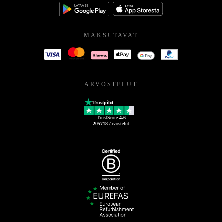
MAKSUTAVAT
ARVOSTELUT
Trustpilot
TrustScore
4.6
205718
Arvostelut