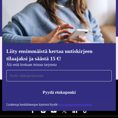
Pyydä etukuponki
Lisätietoja henkilötietojen käytöstä löydät
tietosuojaselosteestamme
.
Hanki refurbed-sovellus
Liity ensimmäistä kertaa uutiskirjeen
iOS:lle ja Androidille
tilaajaksi ja säästä 15 €!
Älä enää koskaan missaa tarjousta
REFURBED SUOMI - RETHINK NEW.
Pyydä etukuponki
SEURAA MEITÄ
Lisätietoja henkilötietojen käytöstä löydät
tietosuojaselosteestamme