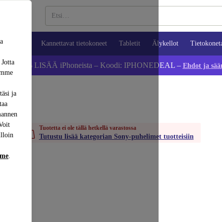
sa
ypuhelimet
Kannettavat tietokoneet
Tabletit
Älykellot
Tietokonet
 Jotta
Säästä 5 % LISÄÄ iPhoneista – Koodi: IPHONEDEAL –
Ehdot ja sää
dämme
äsi ja
taa
mannen
Voit
Tuotetta ei ole tällä hetkellä varastossa
lloin
Tutustu lisää kategorian Sony-puhelimet tuotteisiin
mme
.