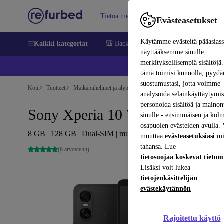
Tietoa meistä
Myy
Apua
Evästeasetukset
Käytämme evästeitä pääasias
Kaikki kategoriat
🎒 Back to school
Matkapuhelimet ja äl
näyttääksemme sinulle
merkityksellisempiä sisältöjä.
📱 
tämä toimisi kunnolla, pyy
suostumustasi, jotta voimme
Koti
Tuotteet
Matkapuhelimet ja älypuhelimet
Sony-puhelimet
analysoida selainkäyttäytymist
personoida sisältöä ja mainon
Sony Xperia 10 VI
sinulle - ensimmäisen ja kol
osapuolen evästeiden avulla. 
8 GB | 128 GB | Dual-SIM | musta
muuttaa
evästeasetuksiasi
mi
tahansa. Lue
(6 arvostelut)
tietosuojaa koskevat tieto
Lisäksi voit lukea
tietojenkäsittelijän
evästekäytännön
.
Rajoitettu käyttö