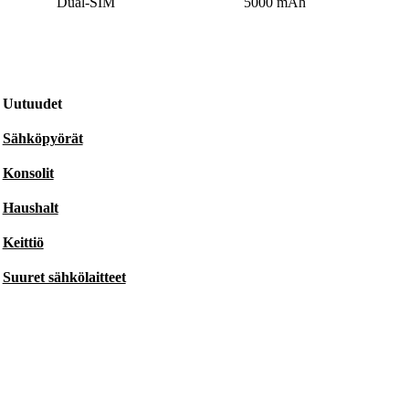
Dual-SIM
5000 mAh
Uutuudet
Sähköpyörät
Konsolit
Haushalt
Keittiö
Suuret sähkölaitteet