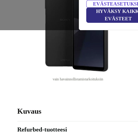
EVÄSTEASETUKS
HYVÄKSY KAIKK
EVÄSTEET
vain havainnollistamistarkoituksiin
Kuvaus
Refurbed-tuotteesi