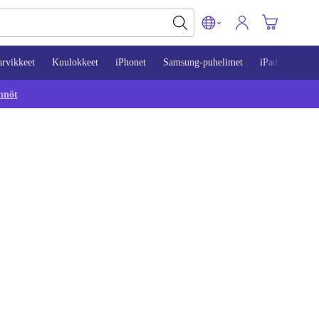
arvikkeet
Kuulokkeet
iPhonet
Samsung-puhelimet
iPadit
Mac
nnöt