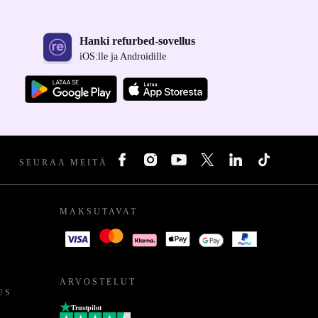
Hanki refurbed-sovellus
iOS:lle ja Androidille
SEURAA MEITÄ
MAKSUTAVAT
ARVOSTELUT
US
Trustpilot