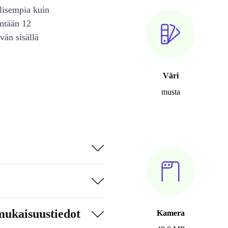
lisempia kuin
intään 12
vän sisällä
Väri
musta
mukaisuustiedot
Kamera