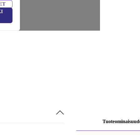
ET
I
Tuoteominaisuud