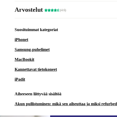
Arvostelut
(4.6)
Suosituimmat kategoriat
iPhonet
Samsung-puhelimet
MacBookit
Kannettavat tietokoneet
iPadit
Aiheeseen liittyvää sisältöä
Akun pullistuminen: mikä sen aiheuttaa ja miksi refurbedin