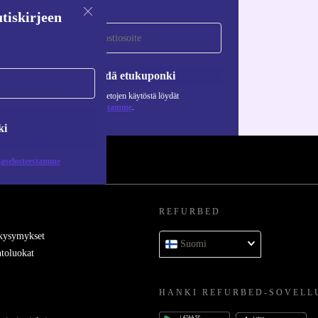
tiskirjeen
Pyydä etukuponki
Lisätietoja henkilötietojen käytöstä löydät
tietosuojaselosteestamme
.
ki
jaselosteestamme
REFURBED
 kysymykset
Suomi
toluokat
HANKI REFURBED-SOVELL