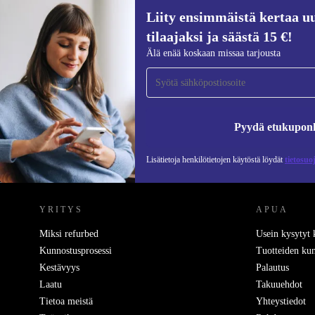
Liity ensimmäistä kertaa uu
tilaajaksi ja säästä 15 €!
Liity ensimmäistä kertaa uutiskirjeen
Älä enää koskaan missaa tarjousta
tilaajaksi ja säästä 15 €!
Älä missaa enää yhtäkään tarjousta.
Pyydä etukupon
Lisätietoja henkilötietojen käytöstä löydät
tietosuo
REFURBED SUOMI - RETHINK NEW.
YRITYS
APUA
Miksi refurbed
Usein kysytyt
Kunnostusprosessi
Tuotteiden kun
Kestävyys
Palautus
Laatu
Takuuehdot
Tietoa meistä
Yhteystiedot