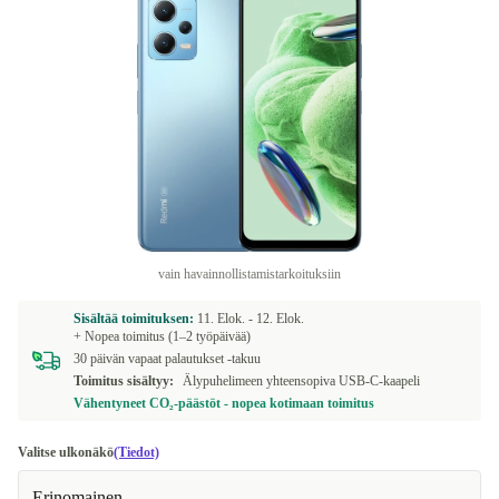
vain havainnollistamistarkoituksiin
Sisältää toimituksen:
11. Elok. -
12. Elok.
+ Nopea toimitus (1–2 työpäivää)
30 päivän vapaat palautukset -takuu
Toimitus sisältyy:
Älypuhelimeen yhteensopiva USB-C-kaapeli
Vähentyneet CO₂-päästöt - nopea kotimaan toimitus
Valitse ulkonäkö
(Tiedot)
Erinomainen