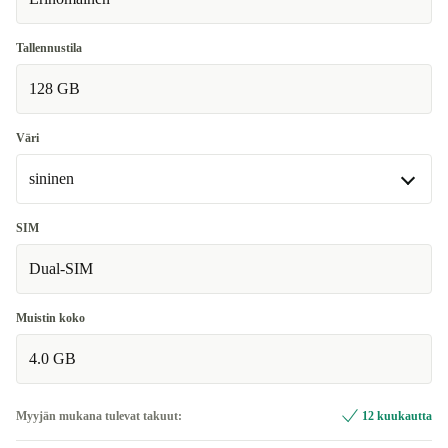
Tallennustila
128 GB
Väri
sininen
musta
SIM
Dual-SIM
sininen
Muistin koko
4.0 GB
Myyjän mukana tulevat takuut:
12 kuukautta