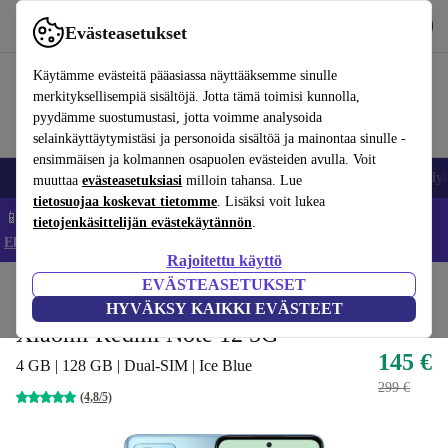
Lataa sovellus
Lataa
Evästeasetukset
Käytä refurbed-palvelua nopeasti ja helposti
Käytämme evästeitä pääasiassa näyttääksemme sinulle
merkityksellisempiä sisältöjä. Jotta tämä toimisi kunnolla,
pyydämme suostumustasi, jotta voimme analysoida
selainkäyttäytymistäsi ja personoida sisältöä ja mainontaa sinulle -
ensimmäisen ja kolmannen osapuolen evästeiden avulla. Voit
Matkapuhelimet ja älypuhelimet
Kannettavat tietokoneet
Tabletit
Älyk
muuttaa
evästeasetuksiasi
milloin tahansa. Lue
tietosuojaa koskevat tietomme
. Lisäksi voit lukea
📱 Säästä 5 % LISÄÄ iPhoneista – Koodi: IPHONEDEAL –
tietojenkäsittelijän evästekäytännön
.
Ehdot ja säännöt
Rajoitettu käyttö
EVÄSTEASETUKSET
Koti
Tuotteet
Matkapuhelimet ja älypuhelimet
Xiaomi-puhelimet
HYVÄKSY KAIKKI EVÄSTEET
Xiaomi Redmi Note 12 5G
145 €
4 GB | 128 GB | Dual-SIM | Ice Blue
299 €
(4,8/5)