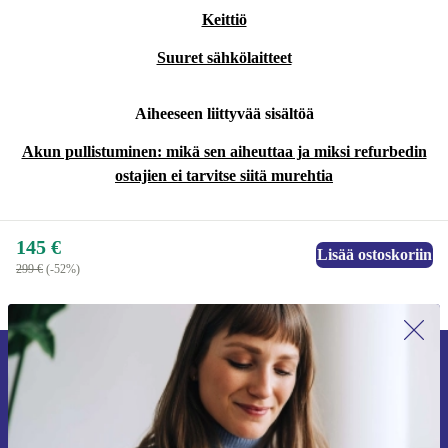
Keittiö
Suuret sähkölaitteet
Aiheeseen liittyvää sisältöä
Akun pullistuminen: mikä sen aiheuttaa ja miksi refurbedin
ostajien ei tarvitse siitä murehtia
145 €
Lisää ostoskoriin
299 €
(-52%)
Liity ensimmäistä kertaa uutiskirjeen
tilaajaksi ja säästä 15 €!
Älä missaa enää yhtäkään tarjousta.