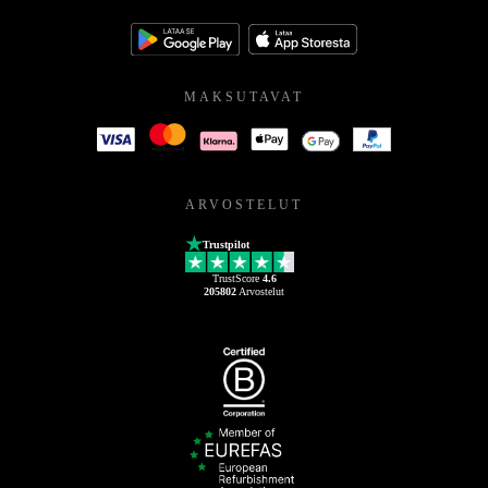
MAKSUTAVAT
ARVOSTELUT
Trustpilot
TrustScore
4.6
205802
Arvostelut