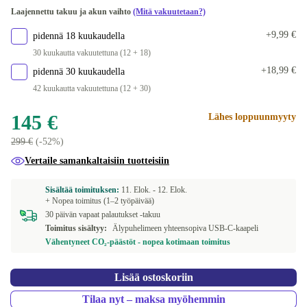
Laajennettu takuu ja akun vaihto
(Mitä vakuutetaan?)
+9,99 €
pidennä 18 kuukaudella
30 kuukautta vakuutettuna (12 + 18)
+18,99 €
pidennä 30 kuukaudella
42 kuukautta vakuutettuna (12 + 30)
145 €
Lähes loppuunmyyty
299 €
(-52%)
Vertaile samankaltaisiin tuotteisiin
Sisältää toimituksen:
11. Elok. -
12. Elok.
+ Nopea toimitus (1–2 työpäivää)
30 päivän vapaat palautukset -takuu
Toimitus sisältyy:
Älypuhelimeen yhteensopiva USB-C-kaapeli
Vähentyneet CO₂-päästöt - nopea kotimaan toimitus
Lisää ostoskoriin
Tilaa nyt – maksa myöhemmin