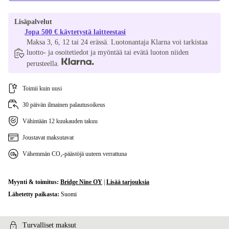
Lisäpalvelut
Jopa 500 € käytetystä laitteestasi
Maksa 3, 6, 12 tai 24 erässä. Luotonantaja Klarna voi tarkistaa
luotto- ja osoitetiedot ja myöntää tai evätä luoton niiden
perusteella.
Toimii kuin uusi
30 päivän ilmainen palautusoikeus
Vähintään 12 kuukauden takuu
Joustavat maksutavat
Vähemmän CO₂-päästöjä uuteen verrattuna
Myynti & toimitus:
Bridge Nine OY
|
Lisää tarjouksia
Lähetetty paikasta:
Suomi
Turvalliset maksut