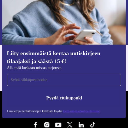
Pyydä etukuponki
Lisätietoja henkilötietojen käytöstä löydät
tietosuojaselosteestamme
.
Liity ensimmäistä kertaa uutiskirjeen
Hanki refurbed-sovellus
tilaajaksi ja säästä 15 €!
iOS:lle ja Androidille
Älä enää koskaan missaa tarjousta
Pyydä etukuponki
REFURBED SUOMI - RETHINK NEW.
Lisätietoja henkilötietojen käytöstä löydät
tietosuojaselosteestamme
SEURAA MEITÄ