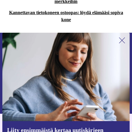
merkkeihin
Kannettavan tietokoneen ostoopas: löydä elämääsi sopiva
kone
Liity ensimmäistä kertaa uutiskirjeen
tilaajaksi ja säästä 15 €!
Älä missaa enää yhtäkään tarjousta.
Pyydä etukuponki
Lisätietoja henkilötietojen käytöstä löydät
tietosuojaselosteestamme
.
Hanki refurbed-sovellus
Liity ensimmäistä kertaa uutiskirjeen