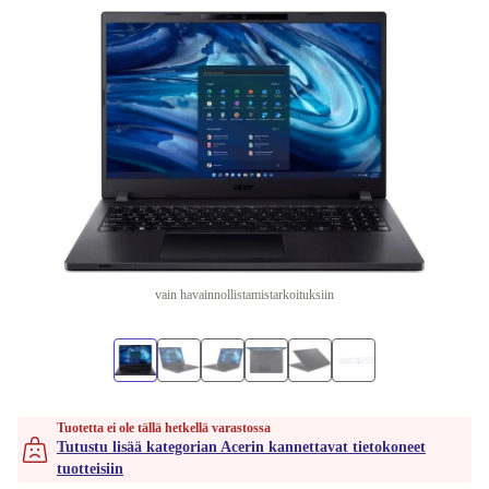
vain havainnollistamistarkoituksiin
Tuotetta ei ole tällä hetkellä varastossa
Tutustu lisää kategorian Acerin kannettavat tietokoneet
tuotteisiin