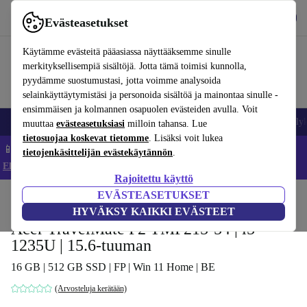
Lataa sovellus
Lataa
Evästeasetukset
Käytä refurbed-palvelua nopeasti ja helposti
Käytämme evästeitä pääasiassa näyttääksemme sinulle
merkityksellisempiä sisältöjä. Jotta tämä toimisi kunnolla,
pyydämme suostumustasi, jotta voimme analysoida
selainkäyttäytymistäsi ja personoida sisältöä ja mainontaa sinulle -
ensimmäisen ja kolmannen osapuolen evästeiden avulla. Voit
Matkapuhelimet ja älypuhelimet
Kannettavat tietokoneet
Tabletit
Älyk
muuttaa
evästeasetuksiasi
milloin tahansa. Lue
tietosuojaa koskevat tietomme
. Lisäksi voit lukea
📱 Säästä 5 % LISÄÄ iPhoneista – Koodi: IPHONEDEAL –
tietojenkäsittelijän evästekäytännön
.
Ehdot ja säännöt
Rajoitettu käyttö
EVÄSTEASETUKSET
Koti
Tuotteet
Kannettavat tietokoneet
Acerin kannettavat tietokoneet
HYVÄKSY KAIKKI EVÄSTEET
Acer TravelMate P2 TMP215-54 | i5-
1235U | 15.6-tuuman
16 GB | 512 GB SSD | FP | Win 11 Home | BE
(Arvosteluja kerätään)