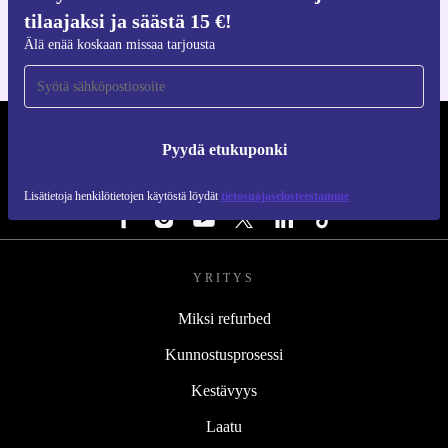
iOS:lle ja Androidille
tilaajaksi ja säästä 15 €!
Älä enää koskaan missaa tarjousta
REFURBED SUOMI - RETHINK NEW.
Pyydä etukuponki
SEURAA MEITÄ
Lisätietoja henkilötietojen käytöstä löydät
tietosuojaselosteestamme
YRITYS
Miksi refurbed
Kunnostusprosessi
Kestävyys
Laatu