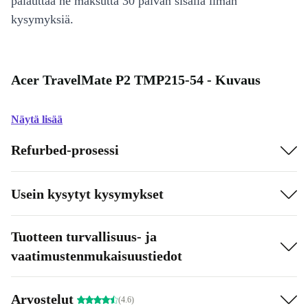
palauttaa ne maksutta 30 päivän sisällä ilman
kysymyksiä.
Acer TravelMate P2 TMP215-54 - Kuvaus
Näytä lisää
Refurbed-prosessi
Usein kysytyt kysymykset
Tuotteen turvallisuus- ja
vaatimustenmukaisuustiedot
Arvostelut
(4.6)