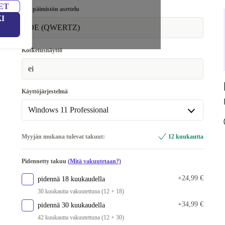
32.0 GB
+70 €
ET
256 GB
Näppäimistön asettelu
I
64.0 GB
+500 €
512 GB
+50 €
DE (QWERTZ)
1000 GB
+115 €
Kosketusnäyttö
2000 GB
+200 €
ei
Käyttöjärjestelmä
Windows 11 Professional
Windows 11 Professional
Myyjän mukana tulevat takuut:
12 kuukautta
Saatavilla muissa konfiguraatioissa
Pidennetty takuu
(Mitä vakuutetaan?)
Windows 11 Home
+70 €
+24,99 €
pidennä 18 kuukaudella
30 kuukautta vakuutettuna (12 + 18)
+34,99 €
pidennä 30 kuukaudella
42 kuukautta vakuutettuna (12 + 30)