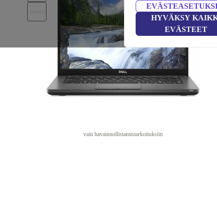
EVÄSTEASETUKS
HYVÄKSY KAIKK
EVÄSTEET
vain havainnollistamistarkoituksiin