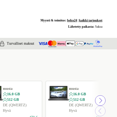
Myynti & toimitus:
belco24
|
kaikki tarjoukset
Lähetetty paikasta:
Saksa
Turvalliset maksut
musta
musta
16.0 GB
16.0 GB
512 GB
512 GB
DE (QWERTZ)
DE (QWERTZ)
Hyvä
Hyvä