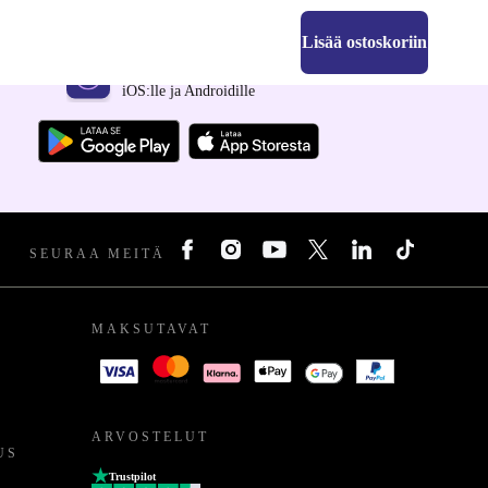
Lisää ostoskoriin
Hanki refurbed-sovellus
iOS:lle ja Androidille
SEURAA MEITÄ
MAKSUTAVAT
ARVOSTELUT
US
Trustpilot