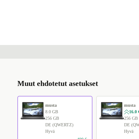
Muut ehdotetut asetukset
musta
musta
8.0 GB
16.0
256 GB
256 GB
DE (QWERTZ)
DE (Q
Hyvä
Hyvä