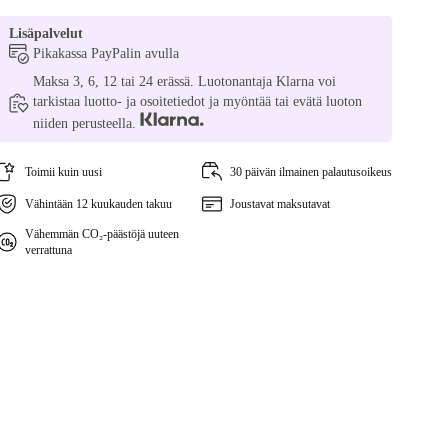
Lisäpalvelut
Pikakassa PayPalin avulla
Maksa 3, 6, 12 tai 24 erässä. Luotonantaja Klarna voi
tarkistaa luotto- ja osoitetiedot ja myöntää tai evätä luoton
niiden perusteella.
Toimii kuin uusi
30 päivän ilmainen palautusoikeus
Vähintään 12 kuukauden takuu
Joustavat maksutavat
Vähemmän CO₂-päästöjä uuteen
verrattuna