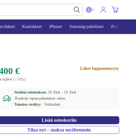
arvikkeet
Kuulokkeet
iPhonet
Samsung-puhelimet
iPadit
Mac
400 €
Lähes loppuunmyyty
1 529 €
(-74%)
Sisältää toimituksen:
10. Elok. -
14. Elok.
30 päivän vapaat palautukset -takuu
Toimitus sisältyy:
Verkkolaite
Lisää ostoskoriin
Tilaa nyt – maksa myöhemmin