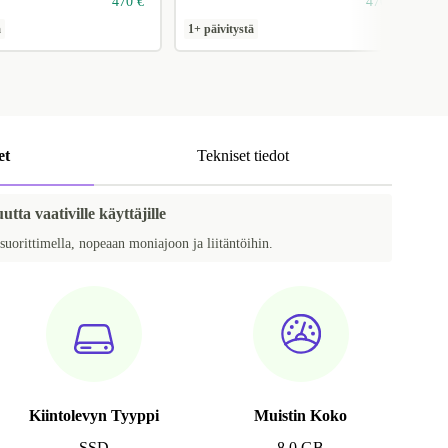
470 €
470 €
ä
1+ päivitystä
1
et
Tekniset tiedot
tta vaativille käyttäjille
suorittimella, nopeaan moniajoon ja liitäntöihin.
Kiintolevyn Tyyppi
Muistin Koko
SSD
8.0 GB