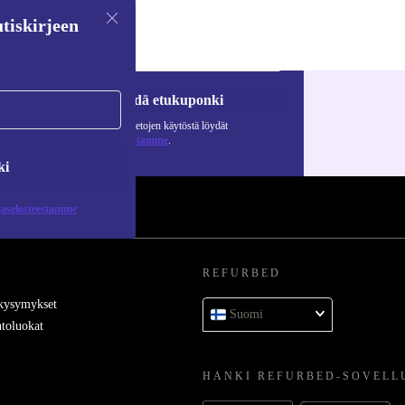
tiskirjeen
Pyydä etukuponki
Lisätietoja henkilötietojen käytöstä löydät
tietosuojaselosteestamme
.
ki
jaselosteestamme
REFURBED
 kysymykset
Suomi
toluokat
HANKI REFURBED-SOVELL