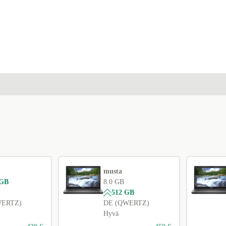
musta
 GB
8.0 GB
512 GB
WERTZ)
DE (QWERTZ)
Hyvä