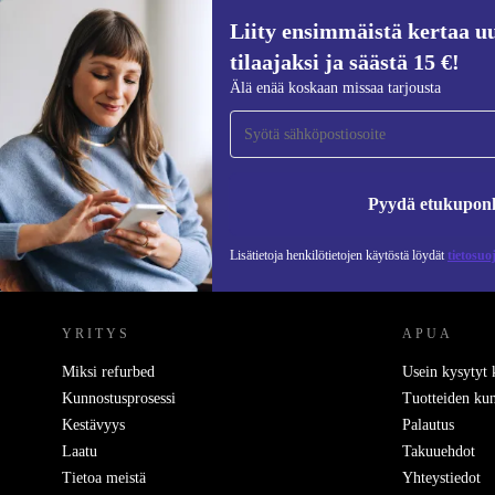
Liity ensimmäistä kertaa uu
400 €
1 529 €
(-74%)
tilaajaksi ja säästä 15 €!
Liity ensimmäistä kertaa uutiskirjeen
Älä enää koskaan missaa tarjousta
tilaajaksi ja säästä 15 €!
Älä missaa enää yhtäkään tarjousta.
Pyydä etukupon
Lisätietoja henkilötietojen käytöstä löydät
tietosuo
REFURBED SUOMI - RETHINK NEW.
YRITYS
APUA
Miksi refurbed
Usein kysytyt
Kunnostusprosessi
Tuotteiden kun
Kestävyys
Palautus
Laatu
Takuuehdot
Tietoa meistä
Yhteystiedot