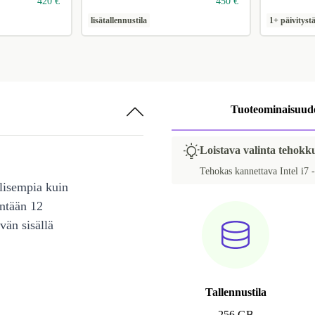
420 €
450 €
lisätallennustila
1+ päivityst
Tuoteominaisuud
Loistava valinta tehokkuu
Tehokas kannettava Intel i7 -
lisempia kuin
intään 12
vän sisällä
Tallennustila
256 GB