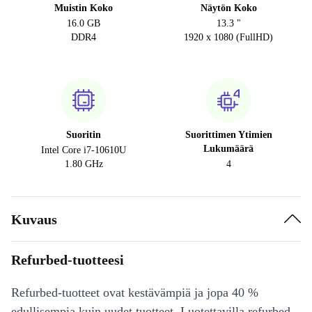
Muistin Koko
Näytön Koko
16.0 GB
13.3 "
DDR4
1920 x 1080 (FullHD)
Suoritin
Suorittimen Ytimien
Lukumäärä
Intel Core i7-10610U
1.80 GHz
4
Kuvaus
Refurbed-tuotteesi
Refurbed-tuotteet ovat kestävämpiä ja jopa 40 %
edullisempia kuin uudet tuotteet. Luotettavilla refurbed-