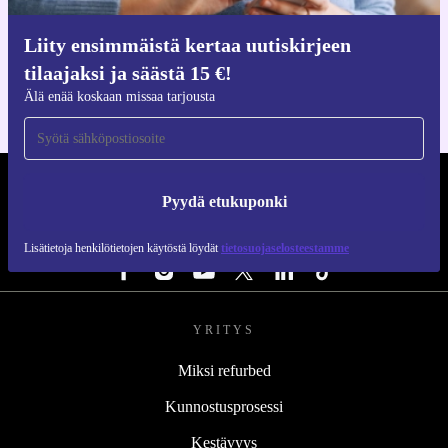
Hanki refurbed-sovellus
Liity ensimmäistä kertaa uutiskirjeen
iOS:lle ja Androidille
tilaajaksi ja säästä 15 €!
Älä enää koskaan missaa tarjousta
REFURBED SUOMI - RETHINK NEW.
Pyydä etukuponki
SEURAA MEITÄ
Lisätietoja henkilötietojen käytöstä löydät
tietosuojaselosteestamme
YRITYS
Miksi refurbed
Kunnostusprosessi
Kestävyys