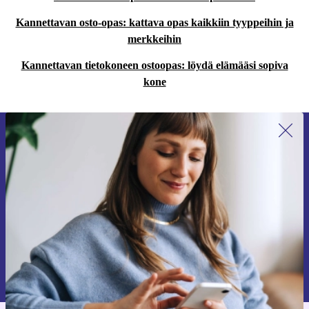
Kannettavan osto-opas: kattava opas kaikkiin tyyppeihin ja
merkkeihin
Kannettavan tietokoneen ostoopas: löydä elämääsi sopiva
kone
Liity ensimmäistä kertaa uutiskirjeen
tilaajaksi ja säästä 15 €!
Älä missaa enää yhtäkään tarjousta.
Pyydä etukuponki
Lisätietoja henkilötietojen käytöstä löydät
tietosuojaselosteestamme
.