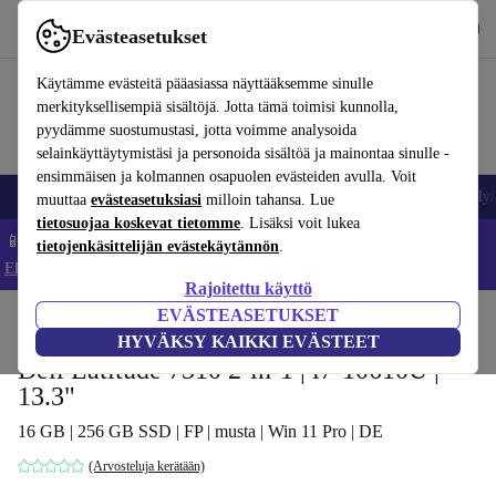
Lataa sovellus
Lataa
Evästeasetukset
Käytä refurbed-palvelua nopeasti ja helposti
Käytämme evästeitä pääasiassa näyttääksemme sinulle
merkityksellisempiä sisältöjä. Jotta tämä toimisi kunnolla,
pyydämme suostumustasi, jotta voimme analysoida
selainkäyttäytymistäsi ja personoida sisältöä ja mainontaa sinulle -
ensimmäisen ja kolmannen osapuolen evästeiden avulla. Voit
Matkapuhelimet ja älypuhelimet
Kannettavat tietokoneet
Tabletit
Älyk
muuttaa
evästeasetuksiasi
milloin tahansa. Lue
tietosuojaa koskevat tietomme
. Lisäksi voit lukea
📱 Säästä 5 % LISÄÄ iPhoneista – Koodi: IPHONEDEAL –
tietojenkäsittelijän evästekäytännön
.
Ehdot ja säännöt
Rajoitettu käyttö
EVÄSTEASETUKSET
Koti
Tuotteet
Kannettavat tietokoneet
Dellin kannettavat tietokoneet
HYVÄKSY KAIKKI EVÄSTEET
Dell Latitude 7310 2-in-1 | i7-10610U |
13.3"
16 GB | 256 GB SSD | FP | musta | Win 11 Pro | DE
(Arvosteluja kerätään)