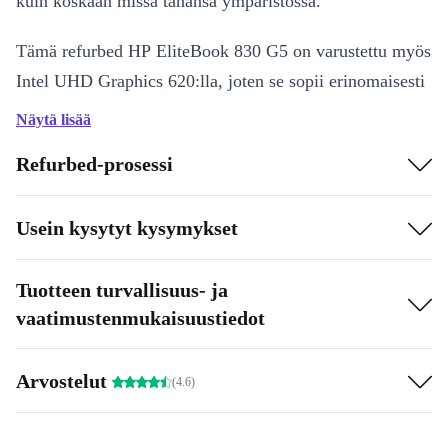
kuin koskaan missä tahansa ympäristössä.
Tämä refurbed HP EliteBook 830 G5 on varustettu myös
Intel UHD Graphics 620:lla, joten se sopii erinomaisesti
elokuvien katseluun tai valokuvien muokkaamiseen.
Näytä lisää
Surffaa internetissä, muodosta etäyhteys tai luo jopa
Refurbed-prosessi
video tämän kannettavan tietokoneen avulla. Ja kaikki
tämä monen liitännän avulla!
Usein kysytyt kysymykset
Tuotteen turvallisuus- ja
vaatimustenmukaisuustiedot
Arvostelut
(4.6)