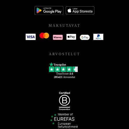
MAKSUTAVAT
ARVOSTELUT
Trustpilot
TrustScore
4.6
205421
Arvostelut