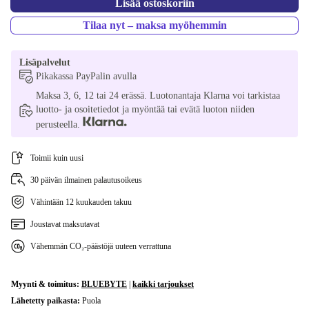
Lisää ostoskoriin
FR (ranska) | 128 GB
+48,42 €
Tilaa nyt – maksa myöhemmin
SE (ruotsiksi)
+48,42 €
Lisäpalvelut
Pikakassa PayPalin avulla
DK (tanska) | Windows 11 Home
+53,42 €
Maksa 3, 6, 12 tai 24 erässä. Luotonantaja Klarna voi tarkistaa
luotto- ja osoitetiedot ja myöntää tai evätä luoton niiden
GR (kreikkalainen)
+53,42 €
perusteella.
US (Yhdysvaltain englanti)
+53,42 €
Toimii kuin uusi
30 päivän ilmainen palautusoikeus
Vähintään 12 kuukauden takuu
Joustavat maksutavat
Vähemmän CO₂-päästöjä uuteen verrattuna
Myynti & toimitus:
BLUEBYTE
|
kaikki tarjoukset
Lähetetty paikasta:
Puola