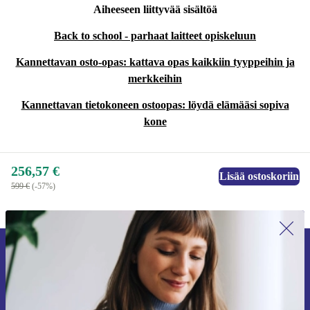
Aiheeseen liittyvää sisältöä
Back to school - parhaat laitteet opiskeluun
Kannettavan osto-opas: kattava opas kaikkiin tyyppeihin ja
merkkeihin
Kannettavan tietokoneen ostoopas: löydä elämääsi sopiva
kone
256,57 €
Lisää ostoskoriin
599 €
(-57%)
Liity ensimmäistä kertaa uutiskirjeen
tilaajaksi ja säästä 15 €!
Älä missaa enää yhtäkään tarjousta.