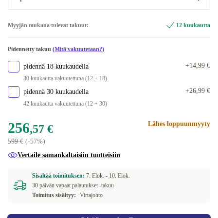
500 GB | 16.0 GB, WiFi 802.11a/b/g/n/ac, Bluetooth 4.2,
+93,42 €
ES (espanja)
Optimaalinen
+53,42 €
4G
Myyjän mukana tulevat takuut:
12 kuukautta
Saatavilla muissa konfiguraatioissa
FI (suomi)
+53,42 €
Pidennetty takuu
(Mitä vakuutetaan?)
Uusi | 128 GB, SE (ruotsiksi)
+45,48 €
BE (belgialainen)
+53,42 €
+14,99 €
pidennä 18 kuukaudella
30 kuukautta vakuutettuna (12 + 18)
ND (pohjoismainen)
+53,42 €
+26,99 €
pidennä 30 kuukaudella
42 kuukautta vakuutettuna (12 + 30)
NL (hollanti)
+53,42 €
256
Lähes loppuunmyyty
,57 €
PL (Puola)
+53,42 €
599 €
(-57%)
PT (portugali)
+53,42 €
Vertaile samankaltaisiin tuotteisiin
CZ (tšekki)
+53,42 €
Sisältää toimituksen:
7. Elok. -
10. Elok.
30 päivän vapaat palautukset -takuu
Toimitus sisältyy:
Virtajohto
SI (sloveeni)
+53,42 €
Saatavilla muissa konfiguraatioissa