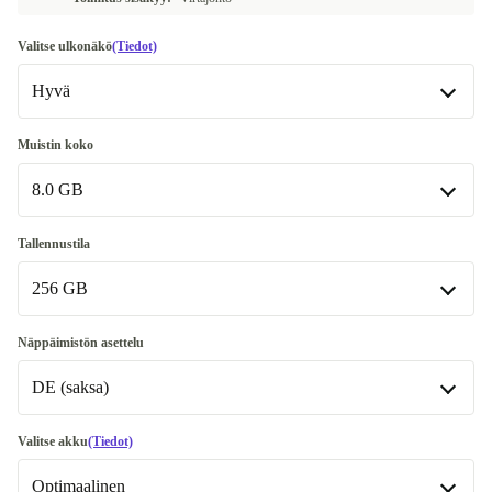
Valitse ulkonäkö
(Tiedot)
Hyvä
Hyvä
Muistin koko
8.0 GB
Erittäin hyvä
+13,42 €
Erinomainen
8.0 GB
+43,43 €
Tallennustila
256 GB
16.0 GB
+33,43 €
32.0 GB
256 GB
+183,43 €
Näppäimistön asettelu
DE (saksa)
512 GB
+41,43 €
1000 GB
DE (saksa)
+63,43 €
Valitse akku
(Tiedot)
Saatavilla muissa konfiguraatioissa
Optimaalinen
IT (italia)
+53,42 €