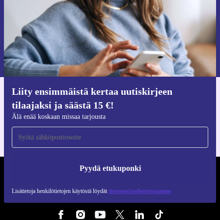
Pyydä etukuponki
Lisätietoja henkilötietojen käytöstä löydät
tietosuojaselosteestamme
.
Liity ensimmäistä kertaa uutiskirjeen
Hanki refurbed-sovellus
tilaajaksi ja säästä 15 €!
iOS:lle ja Androidille
Älä enää koskaan missaa tarjousta
Pyydä etukuponki
REFURBED SUOMI - RETHINK NEW.
Lisätietoja henkilötietojen käytöstä löydät
tietosuojaselosteestamme
SEURAA MEITÄ