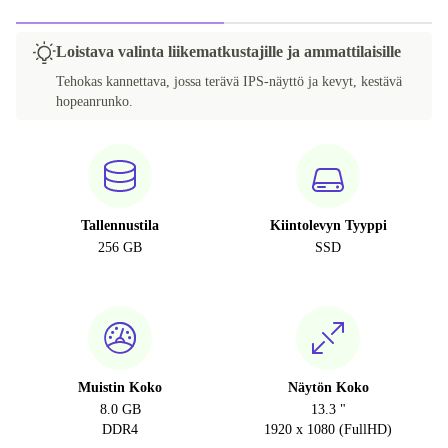
Loistava valinta liikematkustajille ja ammattilaisille
Tehokas kannettava, jossa terävä IPS-näyttö ja kevyt, kestävä
hopeanrunko.
Tallennustila
Kiintolevyn Tyyppi
256 GB
SSD
Muistin Koko
Näytön Koko
8.0 GB
13.3 "
DDR4
1920 x 1080 (FullHD)