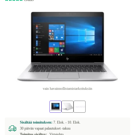
vain havainnollistamistarkoituksiin
Sisältää toimituksen:
7. Elok. -
10. Elok.
30 päivän vapaat palautukset -takuu
Toimitus sisältyy:
Virtajohto