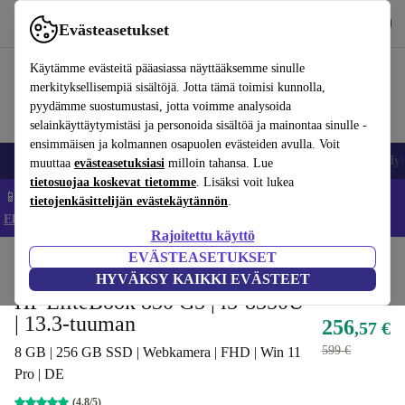
Lataa sovellus
Lataa
Evästeasetukset
Käytä refurbed-palvelua nopeasti ja helposti
Käytämme evästeitä pääasiassa näyttääksemme sinulle
merkityksellisempiä sisältöjä. Jotta tämä toimisi kunnolla,
pyydämme suostumustasi, jotta voimme analysoida
selainkäyttäytymistäsi ja personoida sisältöä ja mainontaa sinulle -
ensimmäisen ja kolmannen osapuolen evästeiden avulla. Voit
Matkapuhelimet ja älypuhelimet
Kannettavat tietokoneet
Tabletit
Älyk
muuttaa
evästeasetuksiasi
milloin tahansa. Lue
tietosuojaa koskevat tietomme
. Lisäksi voit lukea
📱 Säästä 5 % LISÄÄ iPhoneista – Koodi: IPHONEDEAL –
tietojenkäsittelijän evästekäytännön
.
Ehdot ja säännöt
Rajoitettu käyttö
EVÄSTEASETUKSET
Koti
Tuotteet
Kannettavat tietokoneet
HP:n kannettavat tietokoneet
HYVÄKSY KAIKKI EVÄSTEET
HP EliteBook 830 G5 | i5-8350U
| 13.3-tuuman
256
,57 €
599 €
8 GB | 256 GB SSD | Webkamera | FHD | Win 11
Pro | DE
(4,8/5)