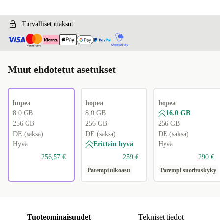
Turvalliset maksut
Muut ehdotetut asetukset
hopea
hopea
hopea
8.0 GB
8.0 GB
16.0 GB
256 GB
256 GB
256 GB
DE (saksa)
DE (saksa)
DE (saksa)
Hyvä
Erittäin hyvä
Hyvä
256,57 €
259 €
290 €
Parempi ulkoasu
Parempi suorituskyky
Tuoteominaisuudet
Tekniset tiedot