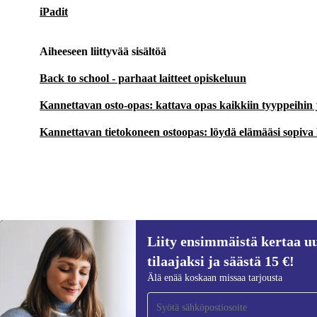
iPadit
Aiheeseen liittyvää sisältöä
Back to school - parhaat laitteet opiskeluun
Kannettavan osto-opas: kattava opas kaikkiin tyyppeihin
Kannettavan tietokoneen ostoopas: löydä elämääsi sopiva
Liity ensimmäistä kertaa uu
414 €
2 289 €
(-82%)
tilaajaksi ja säästä 15 €!
Liity ensimmäistä kertaa uutiskirjeen
Älä enää koskaan missaa tarjousta
tilaajaksi ja säästä 15 €!
Älä missaa enää yhtäkään tarjousta.