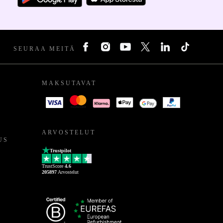
SEURAA MEITÄ
MAKSUTAVAT
ARVOSTELUT
US
Trustpilot
TrustScore
4.6
205897
Arvostelut