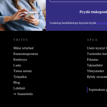
Pyydä etukupon
Lisätietoja henkilötietojen käytöstä löydät
tietosuo
REFURBED SUOMI - RETHINK NEW.
YRITYS
APUA
Miksi refurbed
Usein kysytyt
Kunnostusprosessi
Tuotteiden kun
Kestävyys
Palautus
Laatu
Takuuehdot
Tietoa meistä
Yhteystiedot
Työpaikat
Ryhdy tavarant
Blog
Lehdistö
Sopimuksen p
↪ Suunnittelu