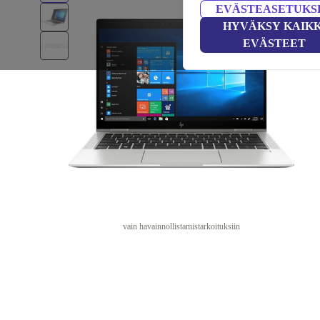
EVÄSTEASETUKS
HYVÄKSY KAIKK
EVÄSTEET
vain havainnollistamistarkoituksiin