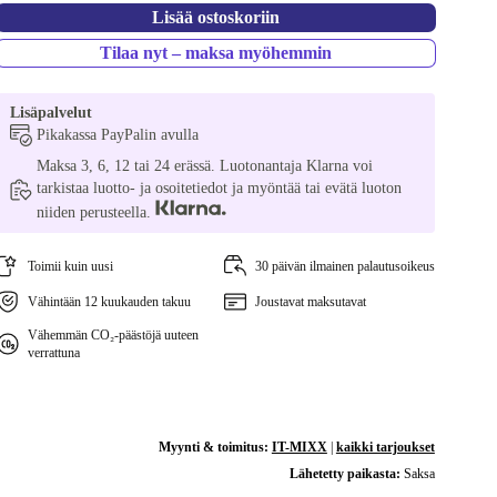
Lisää ostoskoriin
Tilaa nyt – maksa myöhemmin
Lisäpalvelut
Pikakassa PayPalin avulla
Maksa 3, 6, 12 tai 24 erässä. Luotonantaja Klarna voi
tarkistaa luotto- ja osoitetiedot ja myöntää tai evätä luoton
niiden perusteella.
Toimii kuin uusi
30 päivän ilmainen palautusoikeus
Vähintään 12 kuukauden takuu
Joustavat maksutavat
Vähemmän CO₂-päästöjä uuteen
verrattuna
Myynti & toimitus:
IT-MIXX
|
kaikki tarjoukset
Lähetetty paikasta:
Saksa