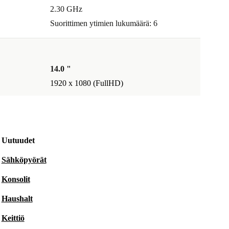
2.30 GHz
Suorittimen ytimien lukumäärä: 6
14.0 "
1920 x 1080 (FullHD)
Uutuudet
Sähköpyörät
Konsolit
Haushalt
Keittiö