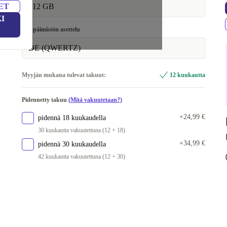
ET
512 GB
I
Näppäimistön asettelu
DE (QWERTZ)
Myyjän mukana tulevat takuut:
12 kuukautta
Pidennetty takuu
(Mitä vakuutetaan?)
+24,99 €
pidennä 18 kuukaudella
30 kuukautta vakuutettuna (12 + 18)
+34,99 €
pidennä 30 kuukaudella
42 kuukautta vakuutettuna (12 + 30)