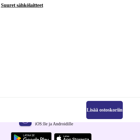
Suuret sähkölaitteet
Lisää ostoskoriin
Hanki refurbed-sovellus
iOS:lle ja Androidille