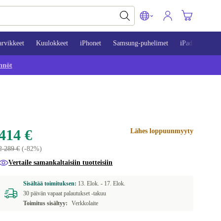
arvikkeet
Kuulokkeet
iPhonet
Samsung-puhelimet
iPadit
Mac
nnöt
414 €
Lähes loppuunmyyty
2 289 €
(-82%)
Vertaile samankaltaisiin tuotteisiin
Sisältää toimituksen:
13. Elok. -
17. Elok.
30 päivän vapaat palautukset -takuu
Toimitus sisältyy:
Verkkolaite