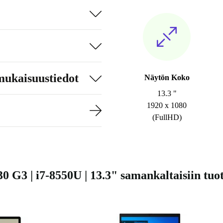
mukaisuustiedot
Näytön Koko
13.3 "
1920 x 1080
(FullHD)
 G3 | i7-8550U | 13.3" samankaltaisiin tuot