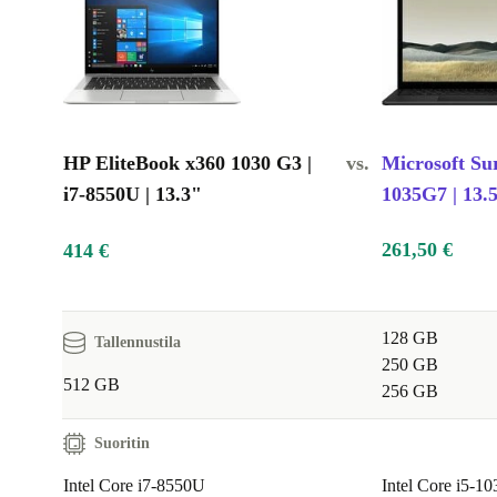
HP EliteBook x360 1030 G3 |
vs.
Microsoft Sur
i7-8550U | 13.3"
1035G7 | 13.
261,50 €
414 €
128 GB
Tallennustila
250 GB
512 GB
256 GB
Suoritin
Intel Core i7-8550U
Intel Core i5-1