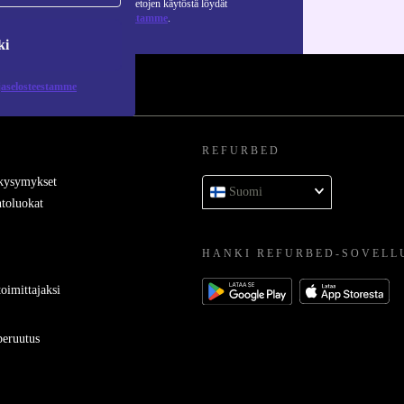
Lisätietoja henkilötietojen käytöstä löydät
tietosuojaselosteestamme
.
ki
jaselosteestamme
REFURBED
 kysymykset
Suomi
toluokat
HANKI REFURBED-SOVELL
oimittajaksi
eruutus