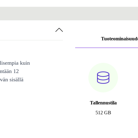
Tuoteominaisuud
lisempia kuin
intään 12
vän sisällä
Tallennustila
512 GB