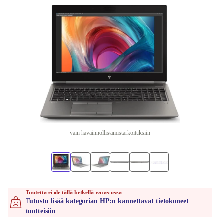
vain havainnollistamistarkoituksiin
Tuotetta ei ole tällä hetkellä varastossa
Tutustu lisää kategorian HP:n kannettavat tietokoneet
tuotteisiin