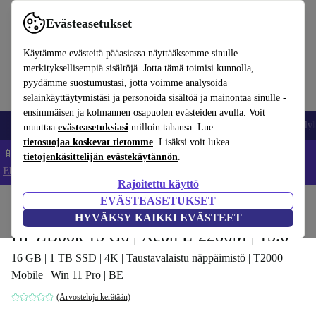
Lataa sovellus
Lataa
Evästeasetukset
Käytä refurbed-palvelua nopeasti ja helposti
Käytämme evästeitä pääasiassa näyttääksemme sinulle
merkityksellisempiä sisältöjä. Jotta tämä toimisi kunnolla,
pyydämme suostumustasi, jotta voimme analysoida
selainkäyttäytymistäsi ja personoida sisältöä ja mainontaa sinulle -
ensimmäisen ja kolmannen osapuolen evästeiden avulla. Voit
Matkapuhelimet ja älypuhelimet
Kannettavat tietokoneet
Tabletit
Älyk
muuttaa
evästeasetuksiasi
milloin tahansa. Lue
tietosuojaa koskevat tietomme
. Lisäksi voit lukea
📱 Säästä 5 % LISÄÄ iPhoneista – Koodi: IPHONEDEAL –
tietojenkäsittelijän evästekäytännön
.
Ehdot ja säännöt
Rajoitettu käyttö
EVÄSTEASETUKSET
Koti
Tuotteet
Kannettavat tietokoneet
HP:n kannettavat tietokoneet
HYVÄKSY KAIKKI EVÄSTEET
HP ZBook 15 G6 | Xeon E-2286M | 15.6"
16 GB | 1 TB SSD | 4K | Taustavalaistu näppäimistö | T2000
Mobile | Win 11 Pro | BE
(Arvosteluja kerätään)