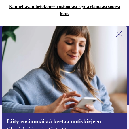
Kannettavan tietokoneen ostoopas: löydä elämääsi sopiva
kone
Liity ensimmäistä kertaa uutiskirjeen
tilaajaksi ja säästä 15 €!
Älä missaa enää yhtäkään tarjousta.
Pyydä etukuponki
Lisätietoja henkilötietojen käytöstä löydät
tietosuojaselosteestamme
.
Hanki refurbed-sovellus
Liity ensimmäistä kertaa uutiskirjeen
iOS:lle ja Androidille