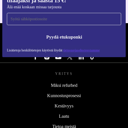
tilaajaksi ja säästä 15 €!
Älä enää koskaan missaa tarjousta
REFURBED SUOMI - RETHINK NEW.
Pyydä etukuponki
SEURAA MEITÄ
Lisätietoja henkilötietojen käytöstä löydät
tietosuojaselosteestamme
YRITYS
Miksi refurbed
Kunnostusprosessi
Kestävyys
Laatu
Tietoa meistä