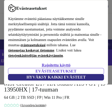
Lataa sovellus
Lataa
Evästeasetukset
Käytä refurbed-palvelua nopeasti ja helposti
Käytämme evästeitä pääasiassa näyttääksemme sinulle
merkityksellisempiä sisältöjä. Jotta tämä toimisi kunnolla,
pyydämme suostumustasi, jotta voimme analysoida
selainkäyttäytymistäsi ja personoida sisältöä ja mainontaa sinulle -
ensimmäisen ja kolmannen osapuolen evästeiden avulla. Voit
Matkapuhelimet ja älypuhelimet
Kannettavat tietokoneet
Tabletit
Älyk
muuttaa
evästeasetuksiasi
milloin tahansa. Lue
tietosuojaa koskevat tietomme
. Lisäksi voit lukea
📱 Säästä 5 % LISÄÄ iPhoneista – Koodi: IPHONEDEAL –
tietojenkäsittelijän evästekäytännön
.
Ehdot ja säännöt
Rajoitettu käyttö
EVÄSTEASETUKSET
Koti
Tuotteet
Kannettavat tietokoneet
HYVÄKSY KAIKKI EVÄSTEET
MSI Creator Z17 HX Studio A13VGT | i9-
13950HX | 17-tuuman
64 GB | 2 TB SSD | FP | Win 11 Pro | FR
(Arvosteluja kerätään)