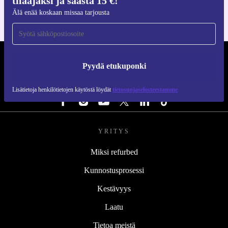
tilaajaksi ja säästä 15 €!
Älä enää koskaan missaa tarjousta
REFURBED SUOMI - RETHINK NEW.
Pyydä etukuponki
SEURAA MEITÄ
Lisätietoja henkilötietojen käytöstä löydät
tietosuojaselosteestamme
YRITYS
Miksi refurbed
Kunnostusprosessi
Kestävyys
Laatu
Tietoa meistä