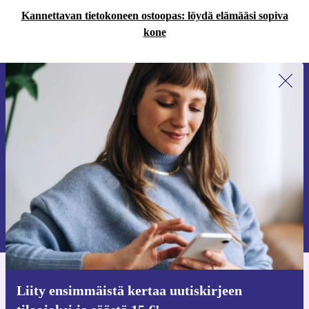
Kannettavan tietokoneen ostoopas: löydä elämääsi sopiva
kone
Liity ensimmäistä kertaa uutiskirjeen
tilaajaksi ja säästä 15 €!
Älä missaa enää yhtäkään tarjousta.
Pyydä etukuponki
Lisätietoja henkilötietojen käytöstä löydät
tietosuojaselosteestamme
.
Hanki refurbed-sovellus
Liity ensimmäistä kertaa uutiskirjeen
iOS:lle ja Androidille