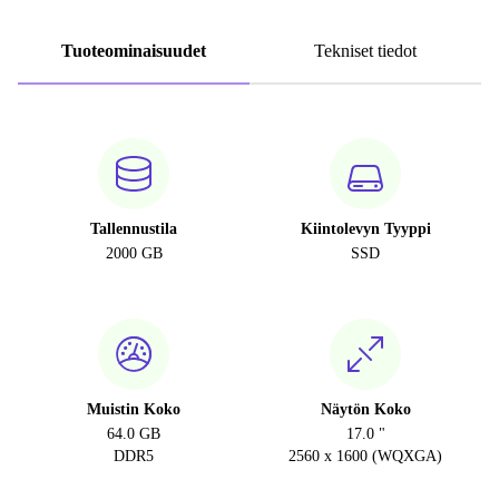
Tuoteominaisuudet
Tekniset tiedot
Tallennustila
Kiintolevyn Tyyppi
2000 GB
SSD
Muistin Koko
Näytön Koko
64.0 GB
17.0 "
DDR5
2560 x 1600 (WQXGA)