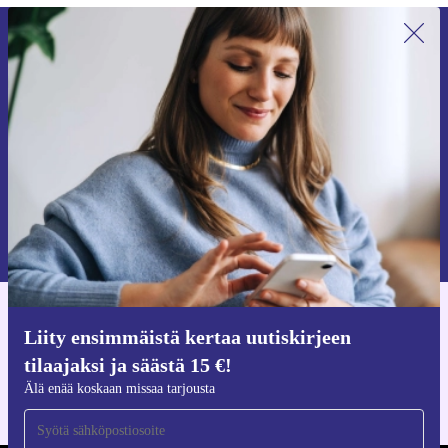
Liity ensimmäistä kertaa uutiskirjeen
tilaajaksi ja säästä 15 €!
Älä missaa enää yhtäkään tarjousta.
Pyydä etukuponki
Lisätietoja henkilötietojen käytöstä löydät
tietosuojaselosteestamme
.
Hanki refurbed-sovellus
Liity ensimmäistä kertaa uutiskirjeen
iOS:lle ja Androidille
tilaajaksi ja säästä 15 €!
Älä enää koskaan missaa tarjousta