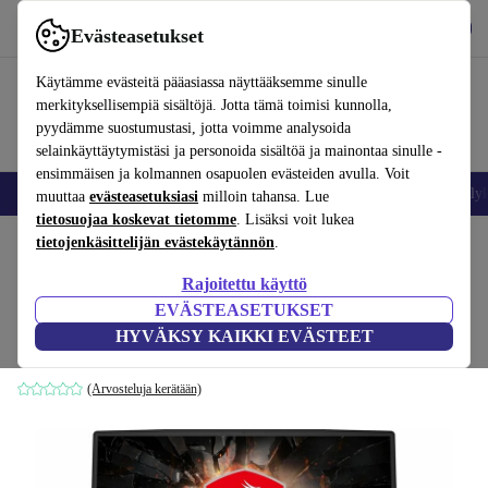
Lataa sovellus
Lataa
Evästeasetukset
Käytä refurbed-palvelua nopeasti ja helposti
Käytämme evästeitä pääasiassa näyttääksemme sinulle
merkityksellisempiä sisältöjä. Jotta tämä toimisi kunnolla,
pyydämme suostumustasi, jotta voimme analysoida
selainkäyttäytymistäsi ja personoida sisältöä ja mainontaa sinulle -
ensimmäisen ja kolmannen osapuolen evästeiden avulla. Voit
Matkapuhelimet ja älypuhelimet
Kannettavat tietokoneet
Tabletit
Älyk
muuttaa
evästeasetuksiasi
milloin tahansa. Lue
tietosuojaa koskevat tietomme
. Lisäksi voit lukea
Koti
tietojenkäsittelijän evästekäytännön
Tuotteet
Kannettavat tietokoneet
.
Rajoitettu käyttö
MSI GL65 Leopard 10SER | i7-10750H |
EVÄSTEASETUKSET
15.6-tuuman
HYVÄKSY KAIKKI EVÄSTEET
16 GB | 1 TB SSD | Win 11 Home | IT
(Arvosteluja kerätään)