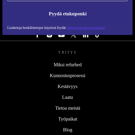
REFURBED SUOMI - RETHINK NEW.
Pyydä etukuponki
SEURAA MEITÄ
Lisätietoja henkilötietojen käytöstä löydät
tietosuojaselosteestamme
YRITYS
Miksi refurbed
Kunnostusprosessi
Kestävyys
Laatu
Tietoa meistä
Työpaikat
Blog