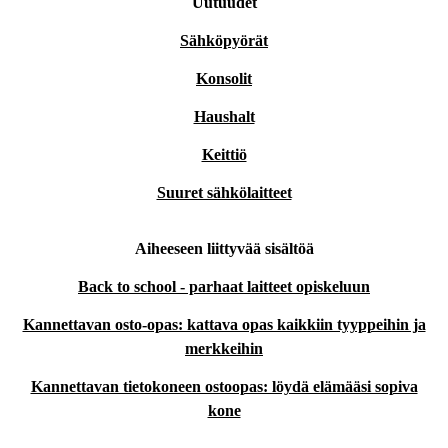
Uutuudet
Sähköpyörät
Konsolit
Haushalt
Keittiö
Suuret sähkölaitteet
Aiheeseen liittyvää sisältöä
Back to school - parhaat laitteet opiskeluun
Kannettavan osto-opas: kattava opas kaikkiin tyyppeihin ja
merkkeihin
Kannettavan tietokoneen ostoopas: löydä elämääsi sopiva
kone