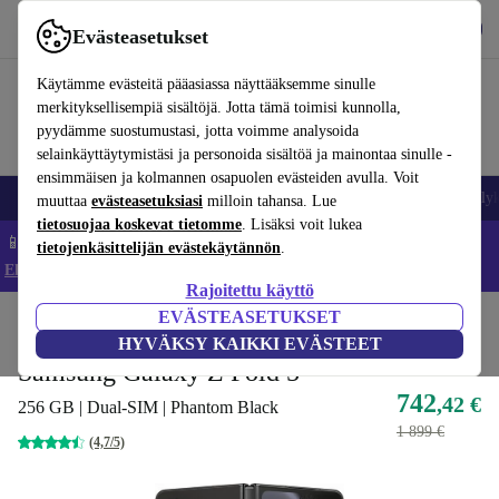
Lataa sovellus
Lataa
Evästeasetukset
Käytä refurbed-palvelua nopeasti ja helposti
Käytämme evästeitä pääasiassa näyttääksemme sinulle
merkityksellisempiä sisältöjä. Jotta tämä toimisi kunnolla,
pyydämme suostumustasi, jotta voimme analysoida
selainkäyttäytymistäsi ja personoida sisältöä ja mainontaa sinulle -
ensimmäisen ja kolmannen osapuolen evästeiden avulla. Voit
Matkapuhelimet ja älypuhelimet
Kannettavat tietokoneet
Tabletit
Älyk
muuttaa
evästeasetuksiasi
milloin tahansa. Lue
tietosuojaa koskevat tietomme
. Lisäksi voit lukea
📱 Säästä 5 % LISÄÄ iPhoneista – Koodi: IPHONEDEAL –
tietojenkäsittelijän evästekäytännön
.
Ehdot ja säännöt
Rajoitettu käyttö
EVÄSTEASETUKSET
Koti
Tuotteet
Matkapuhelimet ja älypuhelimet
Samsung Galaxy -puhelimet
HYVÄKSY KAIKKI EVÄSTEET
Samsung Galaxy Z Fold 5
742
,42 €
256 GB | Dual-SIM | Phantom Black
1 899 €
(4,7/5)