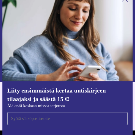
Liity ensimmäistä kertaa uutiskirjeen
tilaajaksi ja säästä 15 €!
Älä missaa enää yhtäkään tarjousta.
Pyydä etukuponki
Lisätietoja henkilötietojen käytöstä löydät
tietosuojaselosteestamme
.
Liity ensimmäistä kertaa uutiskirjeen
Hanki refurbed-sovellus
tilaajaksi ja säästä 15 €!
iOS:lle ja Androidille
Älä enää koskaan missaa tarjousta