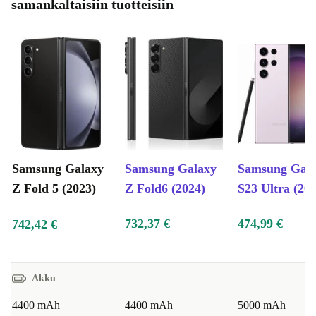
samankaltaisiin tuotteisiin
Ylivertainen suorituskyky:
Uusimman prosessorin ja
suuren RAM-muistin ansiosta uudistettu Galaxy Z Fold
5 tarjoaa saumattoman ja nopeasti reagoivan
käyttökokemuksen. Moniajosta tulee toinen luonto ja
resurssitehokkaat sovellukset toimivat vaivattomasti,
asettaen uuden standardin huippuluokan suorituskyvyn
älypuhelimille.
Samsung Galaxy
Samsung Galaxy
Samsung Gal
Ympäristöystävällinen rakenne:
Uudistetulla Galaxy Z
Z Fold 5 (2023)
Z Fold6 (2024)
S23 Ultra (20
Fold 5:llä Samsung ottaa rohkean askeleen kohti
732,37 €
474,99 €
742,42 €
kestävyyttä. Ympäristöystävällisistä materiaaleista
valmistettu laite on esimerkki merkin sitoutumisesta
ympäristökuormituksen vähentämiseen ilman
Akku
kompromisseja tyylin ja toiminnallisuuden suhteen.
4400 mAh
4400 mAh
5000 mAh