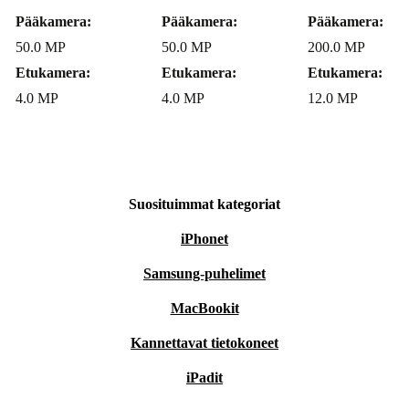
osallistumisen, lapsesi nettikäytön valvomisen ja
Pääkamera:
Pääkamera:
Pääkamera:
arvokkaiden perhehetkien tallentamisen välillä.
50.0 MP
50.0 MP
200.0 MP
Etukamera:
Etukamera:
Etukamera:
Ideaalinen iäkkäille käyttäjille:
Galaxy Z Fold 5:n
4.0 MP
4.0 MP
12.0 MP
käyttäjäystävällinen käyttöliittymä ja suuri näyttö on
suunniteltu iäkkäämpien ihmisten tarpeisiin ja tarjoavat
hyvän ja intuitiivisen älypuhelinkokemuksen. Pysy
vaivattomasti yhteydessä, ajan tasalla ja viihdytettynä.
Suosituimmat kategoriat
Säästäväinen ja kestävä:
Ympäristötietoisille käyttäjille
iPhonet
kunnostettu Galaxy Z Fold 5 on enemmän kuin vain
Samsung-puhelimet
laite, se on lausunto. Valitse kestävyys tekemättä
MacBookit
kompromisseja huipputeknologian suhteen. Autat
enemmän vihreämmän tulevaisuuden puolesta kuin
Kannettavat tietokoneet
uuden laitteen ostamisella, samalla nauttien parhaista
iPadit
älypuhelininnovaatioista.