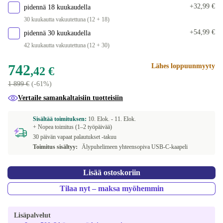
+32,99 €
pidennä 18 kuukaudella
30 kuukautta vakuutettuna (12 + 18)
+54,99 €
pidennä 30 kuukaudella
42 kuukautta vakuutettuna (12 + 30)
742
Lähes loppuunmyyty
,42 €
1 899 €
(-61%)
Vertaile samankaltaisiin tuotteisiin
Sisältää toimituksen:
10. Elok. -
11. Elok.
+ Nopea toimitus (1–2 työpäivää)
30 päivän vapaat palautukset -takuu
Toimitus sisältyy:
Älypuhelimeen yhteensopiva USB-C-kaapeli
Lisää ostoskoriin
Tilaa nyt – maksa myöhemmin
Lisäpalvelut